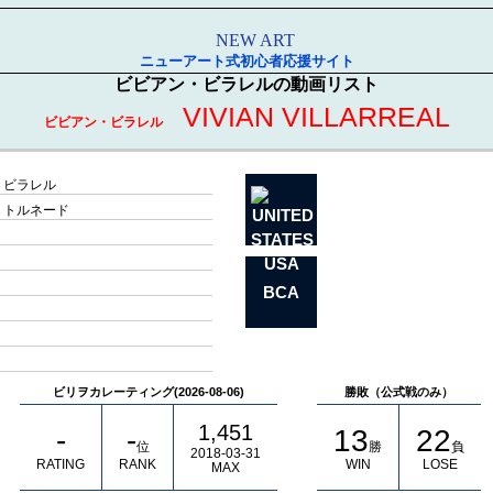
ニューアート式初心者応援サイト
ビビアン・ビラレルの動画リスト
VIVIAN VILLARREAL
ビビアン・ビラレル
 ビラレル
 トルネード
USA
BCA
ビリヲカレーティング(2026-08-06)
勝敗（公式戦のみ）
1,451
-
-
13
22
位
勝
負
2018-03-31
RATING
RANK
WIN
LOSE
MAX