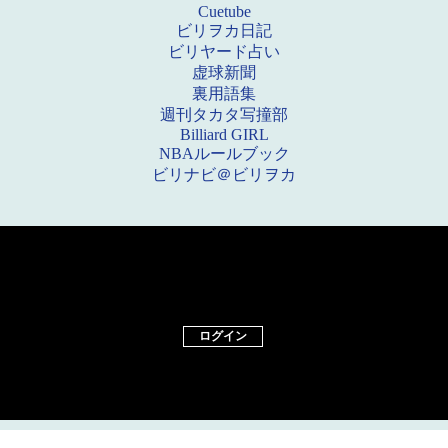
Cuetube
ビリヲカ日記
ビリヤード占い
虚球新聞
裏用語集
週刊タカタ写撞部
Billiard GIRL
NBAルールブック
ビリナビ＠ビリヲカ
ログイン