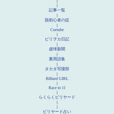
|
|
記事一覧
|
脱初心者の掟
|
Cuetube
|
ビリヲカ日記
|
虚球新聞
|
裏用語集
|
タカタ写撞部
|
Billiard GIRL
|
Race to 11
|
らくらくビリヤード
|
|
ビリヤード占い