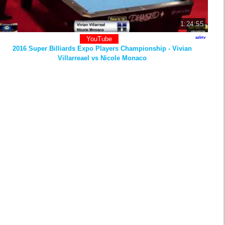
1:24:55
YouTube
azbtv
2016 Super Billiards Expo Players Championship - Vivian
Villarreael vs Nicole Monaco