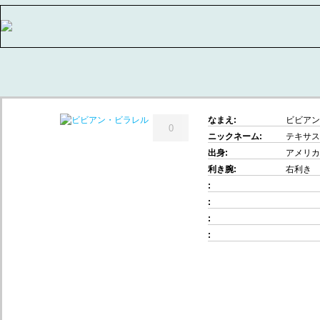
なまえ:
ビビアン
0
ニックネーム:
テキサス
出身:
アメリカ
利き腕:
右利き
:
:
:
:
© Akira TAKATA