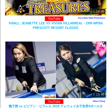
1:14:46
YouTube
Accu-Stats Video Productions
9-BALL: JEANETTE LEE VS VIVIAN VILLARREAL - 1999 WPBA
PRESCOTT RESORT CLASSIC
1:15:48
YouTube
Alison Chang
魏子茜 vs ビビアン・ビラレル 2018 アムウェイ女子世界9ボールオ