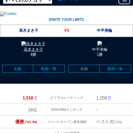
Go
IGNITE YOUR LIMITS
高木まき子
VS
中平美輪
高木まき子
中平美輪
4勝
1勝
名鑑
動画一覧
名鑑
動画一覧
1,516
1,258
ビリヲカレーティング
16位
-
2026JPBAランキング
優勝
ベスト32
ジャパンオープン最高成績
('03,'94)
('23)