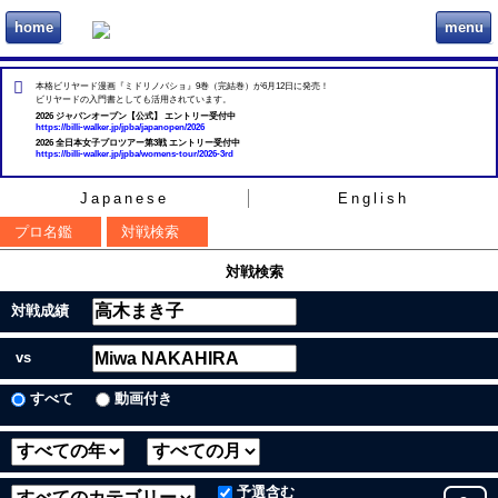
home
menu
ビリヲカ
本格ビリヤード漫画『ミドリノバショ』9巻（完結巻）が6月12日に発売！
ビリヤードの入門書としても活用されています。
2026 ジャパンオープン【公式】 エントリー受付中
https://billi-walker.jp/jpba/japanopen/2026
2026 全日本女子プロツアー第3戦 エントリー受付中
https://billi-walker.jp/jpba/womens-tour/2026-3rd
Japanese
English
プロ名鑑
対戦検索
対戦検索
対戦成績
vs
すべて
動画付き
予選含む