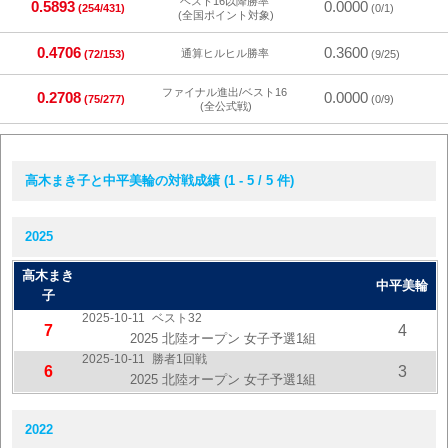
ベスト16以降勝率
0.5893
0.0000
(254/431)
(0/1)
(全国ポイント対象)
0.4706
0.3600
通算ヒルヒル勝率
(72/153)
(9/25)
ファイナル進出/ベスト16
0.2708
0.0000
(75/277)
(0/9)
(全公式戦)
高木まき子と中平美輪の対戦成績 (1 - 5 / 5 件)
2025
高木まき
中平美輪
子
2025-10-11
ベスト32
7
4
2025 北陸オープン 女子予選1組
2025-10-11
勝者1回戦
6
3
2025 北陸オープン 女子予選1組
2022