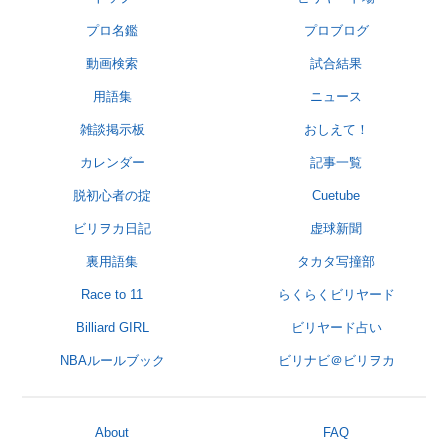
プロ名鑑
プロブログ
動画検索
試合結果
用語集
ニュース
雑談掲示板
おしえて！
カレンダー
記事一覧
脱初心者の掟
Cuetube
ビリヲカ日記
虚球新聞
裏用語集
タカタ写撞部
Race to 11
らくらくビリヤード
Billiard GIRL
ビリヤード占い
NBAルールブック
ビリナビ＠ビリヲカ
About
FAQ