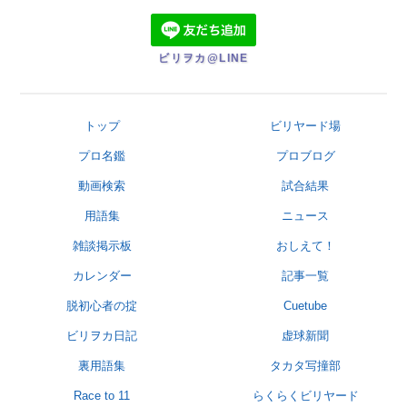
ビリヲカ@LINE
トップ
ビリヤード場
プロ名鑑
プロブログ
動画検索
試合結果
用語集
ニュース
雑談掲示板
おしえて！
カレンダー
記事一覧
脱初心者の掟
Cuetube
ビリヲカ日記
虚球新聞
裏用語集
タカタ写撞部
Race to 11
らくらくビリヤード