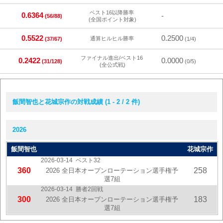
ベスト16以降勝率
0.6364
-
(56/88)
(全国ポイント対象)
0.5522
0.2500
通算ヒルヒル勝率
(37/67)
(1/4)
ファイナル進出/ベスト16
0.2422
0.0000
(31/128)
(0/5)
(全公式戦)
飯間智也と花城宗作の対戦成績 (1 - 2 / 2 件)
2026
飯間智也
花城宗作
2026-03-14
ベスト32
360
258
2026 全日本オープンローテーション選手権予
選7組
2026-03-14
勝者2回戦
300
183
2026 全日本オープンローテーション選手権予
選7組