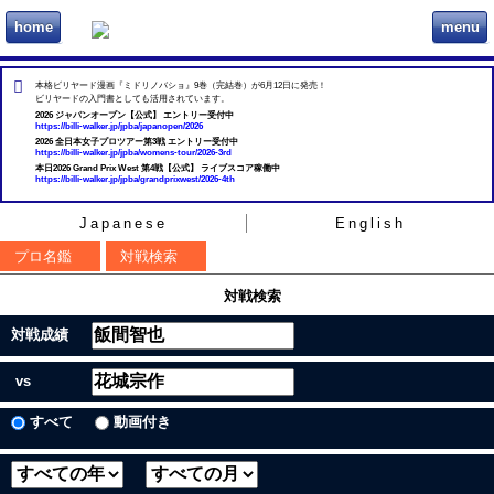
home
menu
ビリヲカ
本格ビリヤード漫画『ミドリノバショ』9巻（完結巻）が6月12日に発売！
ビリヤードの入門書としても活用されています。
2026 ジャパンオープン【公式】 エントリー受付中
https://billi-walker.jp/jpba/japanopen/2026
2026 全日本女子プロツアー第3戦 エントリー受付中
https://billi-walker.jp/jpba/womens-tour/2026-3rd
本日2026 Grand Prix West 第4戦【公式】 ライブスコア稼働中
https://billi-walker.jp/jpba/grandprixwest/2026-4th
Japanese
English
プロ名鑑
対戦検索
対戦検索
対戦成績
vs
すべて
動画付き