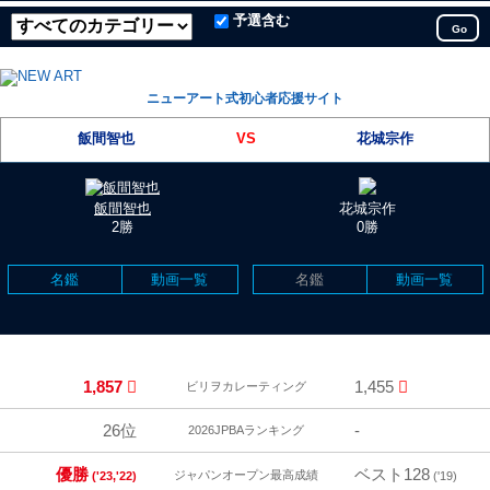
予選含む
Go
ニューアート式初心者応援サイト
飯間智也
VS
花城宗作
飯間智也
花城宗作
2勝
0勝
名鑑
動画一覧
名鑑
動画一覧
1,857
1,455
ビリヲカレーティング
26位
-
2026JPBAランキング
優勝
ベスト128
ジャパンオープン最高成績
('23,'22)
('19)