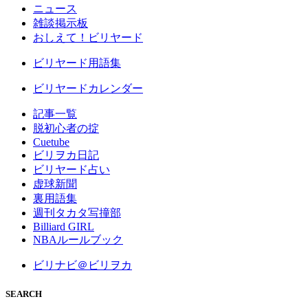
ニュース
雑談掲示板
おしえて！ビリヤード
ビリヤード用語集
ビリヤードカレンダー
記事一覧
脱初心者の掟
Cuetube
ビリヲカ日記
ビリヤード占い
虚球新聞
裏用語集
週刊タカタ写撞部
Billiard GIRL
NBAルールブック
ビリナビ＠ビリヲカ
SEARCH