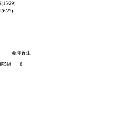
2
(15/29)
2
(6/27)
金澤蒼生
選5組
8