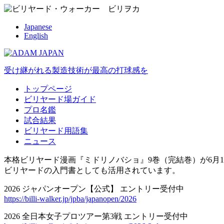
Japanese
English
受け継がれる製造技術が最高の打球感を
トップページ
ビリヤード場ガイド
プロ名鑑
試合結果
ビリヤード用語集
ニュース
本格ビリヤード漫画『ミドリノバショ』9巻（完結巻）が6月1
ビリヤードの入門書としても活用されています。
2026 ジャパンオープン【公式】 エントリー受付中
https://billi-walker.jp/jpba/japanopen/2026
2026 全日本女子プロツアー第3戦 エントリー受付中