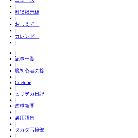
ニュース
|
雑談掲示板
|
おしえて！
|
カレンダー
|
|
記事一覧
|
脱初心者の掟
|
Cuetube
|
ビリヲカ日記
|
虚球新聞
|
裏用語集
|
タカタ写撞部
|