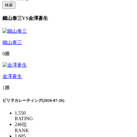
検索
鐵山泰三
VS
金澤蒼生
鐵山泰三
0勝
金澤蒼生
1勝
ビリヲカレーティング(2026-07-26)
1,550
RATING
246
位
RANK
1,605