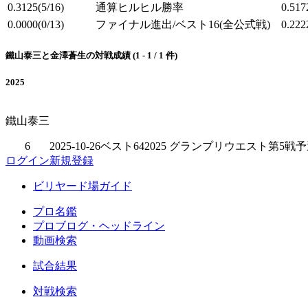
0.3125
(5/16)
通算ヒルヒル勝率
0.517
0.0000
(0/13)
ファイナル進出/ベスト16
(全公式戦)
0.222
鐵山泰三と金澤蒼生の対戦成績 (1 - 1 / 1 件)
2025
鐵山泰三
6
2025-10-26
ベスト64
2025 グランプリウエスト第5戦予
ログイン
新規登録
ビリヤード場ガイド
プロ名鑑
プロブログ・ヘッドライン
動画検索
試合結果
対戦検索