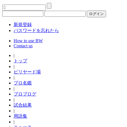
ログイン
新規登録
パスワードを忘れたら
How to use BW
Contact us
|
トップ
|
ビリヤード場
|
プロ名鑑
|
プロブログ
|
試合結果
|
用語集
|