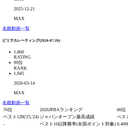
2025-12-21
MAX
名鑑
動画一覧
ビリヲカレーティング(2026-07-26)
1,860
RATING
90
位
RANK
1,945
2026-03-14
MAX
名鑑
動画一覧
76位
2026JPBAランキング
66位
ベスト128
('25,'24)
ジャパンオープン最高成績
ベス
-
ベスト16以降勝率
(全国ポイント対象)
0.400