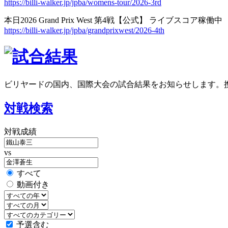
https://billi-walker.jp/jpba/womens-tour/2026-3rd
本日2026 Grand Prix West 第4戦【公式】 ライブスコア稼働中
https://billi-walker.jp/jpba/grandprixwest/2026-4th
ビリヤードの国内、国際大会の試合結果をお知らせします。
対戦検索
対戦成績
vs
すべて
動画付き
予選含む