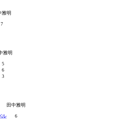
中雅明
7
中雅明
5
6
3
田中雅明
バル
6