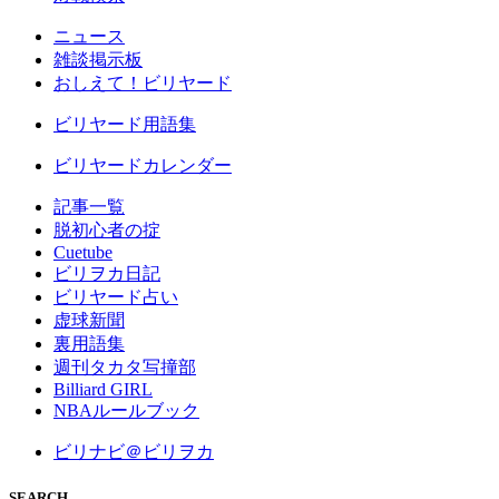
ニュース
雑談掲示板
おしえて！ビリヤード
ビリヤード用語集
ビリヤードカレンダー
記事一覧
脱初心者の掟
Cuetube
ビリヲカ日記
ビリヤード占い
虚球新聞
裏用語集
週刊タカタ写撞部
Billiard GIRL
NBAルールブック
ビリナビ＠ビリヲカ
SEARCH