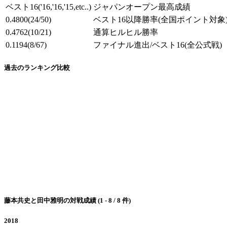
ベスト16
('16,'16,'15,etc..)
ジャパンオープン最高成績
0.4800
(24/50)
ベスト16以降勝率
(全国ポイント対象
0.4762
(10/21)
通算ヒルヒル勝率
0.1194
(8/67)
ファイナル進出/ベスト16
(全公式戦)
過去のランキング比較
藤本共史と田中雅明の対戦成績 (1 - 8 / 8 件)
2018