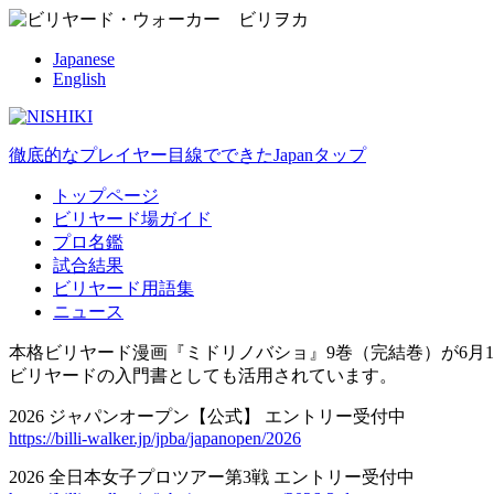
Japanese
English
徹底的なプレイヤー目線でできたJapanタップ
トップページ
ビリヤード場ガイド
プロ名鑑
試合結果
ビリヤード用語集
ニュース
本格ビリヤード漫画『ミドリノバショ』9巻（完結巻）が6月1
ビリヤードの入門書としても活用されています。
2026 ジャパンオープン【公式】 エントリー受付中
https://billi-walker.jp/jpba/japanopen/2026
2026 全日本女子プロツアー第3戦 エントリー受付中