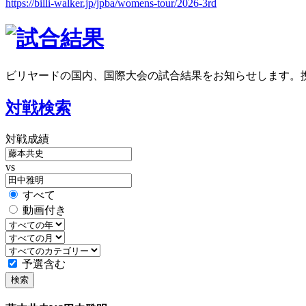
https://billi-walker.jp/jpba/womens-tour/2026-3rd
ビリヤードの国内、国際大会の試合結果をお知らせします。
対戦検索
対戦成績
vs
すべて
動画付き
予選含む
検索