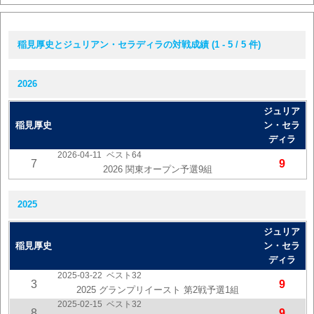
稲見厚史とジュリアン・セラディラの対戦成績 (1 - 5 / 5 件)
2026
ジュリア
稲見厚史
ン・セラ
ディラ
2026-04-11
ベスト64
7
9
2026 関東オープン予選9組
2025
ジュリア
稲見厚史
ン・セラ
ディラ
2025-03-22
ベスト32
3
9
2025 グランプリイースト 第2戦予選1組
2025-02-15
ベスト32
8
9