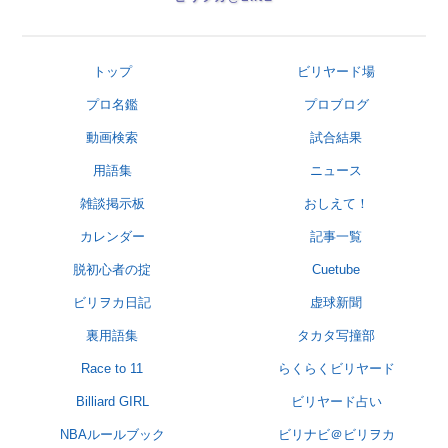
トップ
ビリヤード場
プロ名鑑
プロブログ
動画検索
試合結果
用語集
ニュース
雑談掲示板
おしえて！
カレンダー
記事一覧
脱初心者の掟
Cuetube
ビリヲカ日記
虚球新聞
裏用語集
タカタ写撞部
Race to 11
らくらくビリヤード
Billiard GIRL
ビリヤード占い
NBAルールブック
ビリナビ＠ビリヲカ