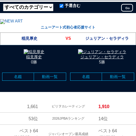
予選含む
Go
ニューアート式初心者応援サイト
稲見厚史
VS
ジュリアン・セラディラ
稲見厚史
ジュリアン・セラディラ
0勝
5勝
名鑑
動画一覧
名鑑
動画一覧
1,661
1,910
ビリヲカレーティング
53位
14位
2026JPBAランキング
ベスト64
ベスト64
ジャパンオープン最高成績