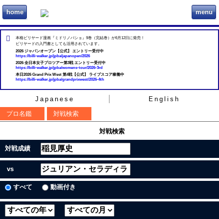
home
menu
ビリヲカ
本格ビリヤード漫画『ミドリノバショ』9巻（完結巻）が6月12日に発売！
ビリヤードの入門書としても活用されています。
2026 ジャパンオープン【公式】 エントリー受付中
https://billi-walker.jp/jpba/japanopen/2026
2026 全日本女子プロツアー第3戦 エントリー受付中
https://billi-walker.jp/jpba/womens-tour/2026-3rd
本日2026 Grand Prix West 第4戦【公式】 ライブスコア稼働中
https://billi-walker.jp/jpba/grandprixwest/2026-4th
Japanese
English
プロ名鑑
対戦検索
対戦検索
対戦成績
vs
すべて
動画付き