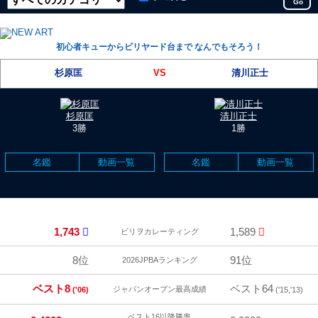
Go
初心者キューからビリヤード台まで なんでもそろう！
杉原匡
VS
清川正士
杉原匡
清川正士
3勝
1勝
名鑑
動画一覧
名鑑
動画一覧
1,743
1,589
ビリヲカレーティング
8位
91位
2026JPBAランキング
ベスト8
ベスト64
ジャパンオープン最高成績
('06)
('15,'13)
ベスト16以降勝率