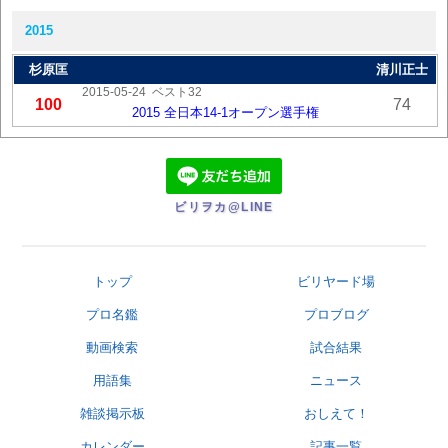
2015
杉原匡
清川正士
2015-05-24
ベスト32
100
74
2015 全日本14-1オープン選手権
ビリヲカ@LINE
トップ
ビリヤード場
プロ名鑑
プロブログ
動画検索
試合結果
用語集
ニュース
雑談掲示板
おしえて！
カレンダー
記事一覧