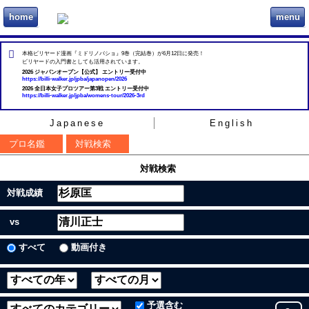
home
menu
ビリヲカ
本格ビリヤード漫画『ミドリノバショ』9巻（完結巻）が6月12日に発売！
ビリヤードの入門書としても活用されています。
2026 ジャパンオープン【公式】 エントリー受付中
https://billi-walker.jp/jpba/japanopen/2026
2026 全日本女子プロツアー第3戦 エントリー受付中
https://billi-walker.jp/jpba/womens-tour/2026-3rd
Japanese
English
プロ名鑑
対戦検索
対戦検索
対戦成績
vs
すべて
動画付き
予選含む