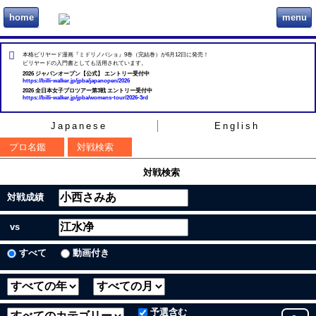
home
menu
ビリヲカ
本格ビリヤード漫画『ミドリノバショ』9巻（完結巻）が6月12日に発売！
ビリヤードの入門書としても活用されています。
2026 ジャパンオープン【公式】 エントリー受付中
https://billi-walker.jp/jpba/japanopen/2026
2026 全日本女子プロツアー第3戦 エントリー受付中
https://billi-walker.jp/jpba/womens-tour/2026-3rd
Japanese
English
プロ名鑑
対戦検索
対戦検索
対戦成績
vs
すべて
動画付き
予選含む