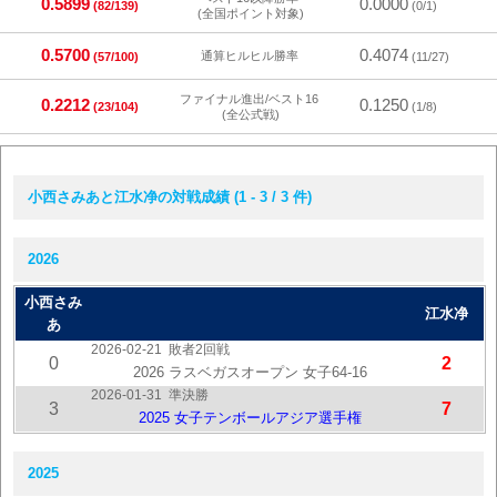
0.5899
0.0000
(82/139)
(0/1)
(全国ポイント対象)
0.5700
0.4074
通算ヒルヒル勝率
(57/100)
(11/27)
ファイナル進出/ベスト16
0.2212
0.1250
(23/104)
(1/8)
(全公式戦)
小西さみあと江水净の対戦成績 (1 - 3 / 3 件)
2026
小西さみ
江水净
あ
2026-02-21
敗者2回戦
0
2
2026 ラスベガスオープン 女子64-16
2026-01-31
準決勝
3
7
2025 女子テンボールアジア選手権
2025