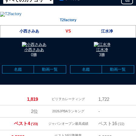
Go
T2factory
小西さみあ
VS
江水净
小西さみあ
江水净
0勝
3勝
名鑑
動画一覧
名鑑
動画一覧
1,819
1,722
ビリヲカレーティング
2位
-
2026JPBAランキング
ベスト4
ベスト16
ジャパンオープン最高成績
('23)
('22)
ベスト16以降勝率