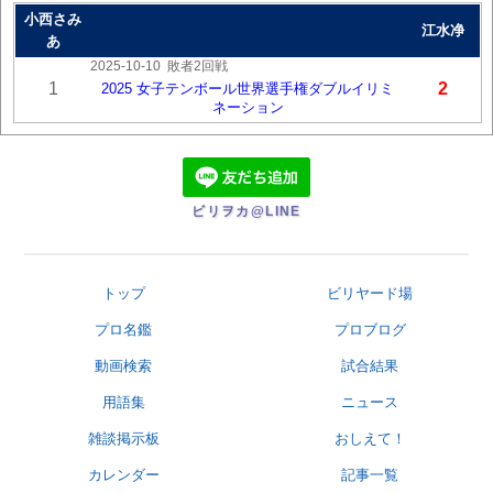
小西さみ
江水净
あ
2025-10-10
敗者2回戦
1
2
2025 女子テンボール世界選手権ダブルイリミ
ネーション
ビリヲカ@LINE
トップ
ビリヤード場
プロ名鑑
プロブログ
動画検索
試合結果
用語集
ニュース
雑談掲示板
おしえて！
カレンダー
記事一覧