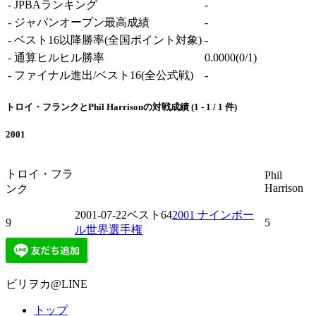
-
JPBAランキング
-
-
ジャパンオープン最高成績
-
-
ベスト16以降勝率
(全国ポイント対象)
-
-
通算ヒルヒル勝率
0.0000
(0/1)
-
ファイナル進出/ベスト16
(全公式戦)
-
トロイ・フランクとPhil Harrisonの対戦成績 (1 - 1 / 1 件)
2001
トロイ・フラ
Phil
Harrison
ンク
2001-07-22
ベスト64
2001 ナインボー
9
5
ル世界選手権
ビリヲカ@LINE
トップ