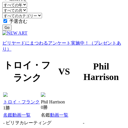
予選含む
Go
ビリヤードにまつわるアンケート実施中！（プレゼントあ
り）
トロイ・フ
Phil
VS
Harrison
ランク
トロイ・フランク
Phil Harrison
0勝
1勝
名鑑
動画一覧
名鑑
動画一覧
-
ビリヲカレーティング
-