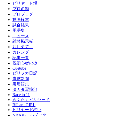
ビリヤード場
プロ名鑑
プロブログ
動画検索
試合結果
用語集
ニュース
雑談掲示板
おしえて！
カレンダー
記事一覧
脱初心者の掟
Cuetube
ビリヲカ日記
虚球新聞
裏用語集
タカタ写撞部
Race to 11
らくらくビリヤード
Billiard GIRL
ビリヤード占い
NBAルールブック