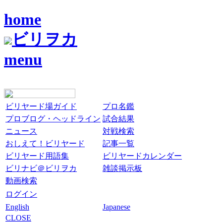
home
ビリヲカ
menu
ビリヤード場ガイド
プロ名鑑
プロブログ・ヘッドライン
試合結果
ニュース
対戦検索
おしえて！ビリヤード
記事一覧
ビリヤード用語集
ビリヤードカレンダー
ビリナビ＠ビリヲカ
雑談掲示板
動画検索
ログイン
English
Japanese
CLOSE