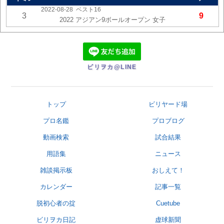
2022-08-28
ベスト16
3
9
2022 アジアン9ボールオープン 女子
ビリヲカ@LINE
トップ
ビリヤード場
プロ名鑑
プロブログ
動画検索
試合結果
用語集
ニュース
雑談掲示板
おしえて！
カレンダー
記事一覧
脱初心者の掟
Cuetube
ビリヲカ日記
虚球新聞