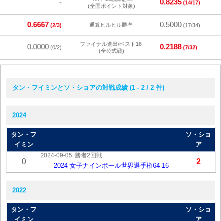
0.8235
-
(14/17)
(全国ポイント対象)
0.6667
0.5000
通算ヒルヒル勝率
(2/3)
(17/34)
ファイナル進出/ベスト16
0.0000
0.2188
(0/2)
(7/32)
(全公式戦)
タン・フイミンとソ・ショアの対戦成績 (1 - 2 / 2 件)
2024
タン・フ
ソ・ショ
イミン
ア
2024-09-05
勝者2回戦
0
2
2024 女子ナインボール世界選手権64-16
2022
タン・フ
ソ・ショ
イミン
ア