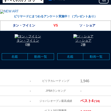
Go
ビリヤードにまつわるアンケート実施中！（プレゼントあり）
タン・フイミン
VS
ソ・ショア
タン・フイミン
ソ・ショア
0勝
2勝
名鑑
動画一覧
名鑑
動画一覧
-
1,946
ビリヲカレーティング
-
-
JPBAランキング
ベスト4
-
ジャパンオープン最高成績
('24)
ベスト16以降勝率