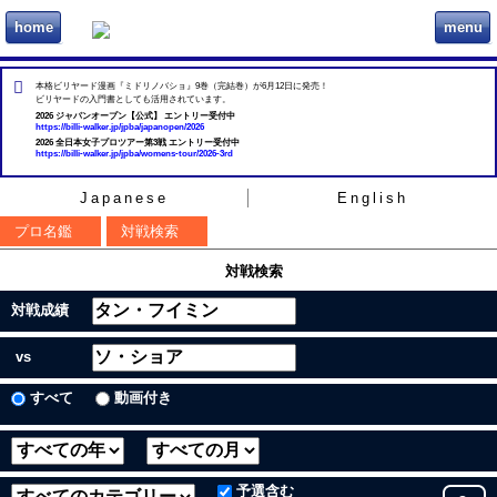
home
menu
ビリヲカ
本格ビリヤード漫画『ミドリノバショ』9巻（完結巻）が6月12日に発売！
ビリヤードの入門書としても活用されています。
2026 ジャパンオープン【公式】 エントリー受付中
https://billi-walker.jp/jpba/japanopen/2026
2026 全日本女子プロツアー第3戦 エントリー受付中
https://billi-walker.jp/jpba/womens-tour/2026-3rd
Japanese
English
プロ名鑑
対戦検索
対戦検索
対戦成績
vs
すべて
動画付き
予選含む