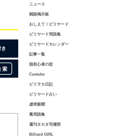
ニュース
雑談掲示板
おしえて！ビリヤード
ビリヤード用語集
ビリヤードカレンダー
付き
記事一覧
脱初心者の掟
検索
Cuetube
ビリヲカ日記
ビリヤード占い
虚球新聞
裏用語集
週刊タカタ写撞部
Billiard GIRL