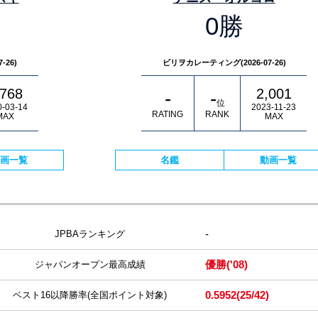
0勝
26)
ビリヲカレーティング(2026-07-26)
,768
2,001
-
-
位
0-03-14
2023-11-23
RATING
RANK
MAX
MAX
画一覧
名鑑
動画一覧
-
JPBAランキング
優勝
('08)
ジャパンオープン最高成績
0.5952
(25/42)
ベスト16以降勝率
(全国ポイント対象)