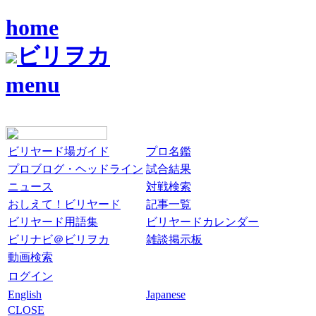
home
ビリヲカ
menu
ビリヤード場ガイド
プロ名鑑
プロブログ・ヘッドライン
試合結果
ニュース
対戦検索
おしえて！ビリヤード
記事一覧
ビリヤード用語集
ビリヤードカレンダー
ビリナビ＠ビリヲカ
雑談掲示板
動画検索
ログイン
English
Japanese
CLOSE