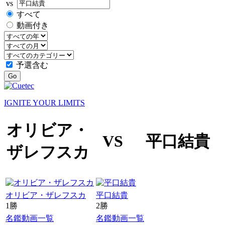
vs
すべて
動画付き
予選含む
Go
IGNITE YOUR LIMITS
オリビア・
VS
平口結貴
ザレフスカ
オリビア・ザレフスカ
平口結貴
1勝
2勝
名鑑
動画一覧
名鑑
動画一覧