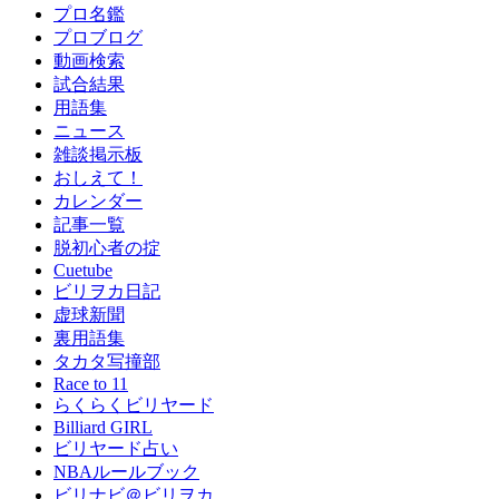
プロ名鑑
プロブログ
動画検索
試合結果
用語集
ニュース
雑談掲示板
おしえて！
カレンダー
記事一覧
脱初心者の掟
Cuetube
ビリヲカ日記
虚球新聞
裏用語集
タカタ写撞部
Race to 11
らくらくビリヤード
Billiard GIRL
ビリヤード占い
NBAルールブック
ビリナビ＠ビリヲカ