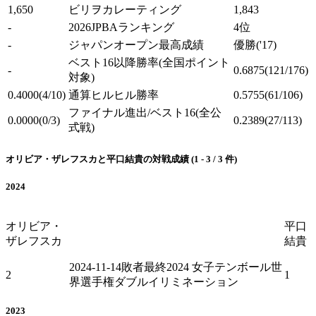
1,650
ビリヲカレーティング
1,843
-
2026JPBAランキング
4位
-
ジャパンオープン最高成績
優勝
('17)
ベスト16以降勝率
(全国ポイント
-
0.6875
(121/176)
対象)
0.4000
(4/10)
通算ヒルヒル勝率
0.5755
(61/106)
ファイナル進出/ベスト16
(全公
0.0000
(0/3)
0.2389
(27/113)
式戦)
オリビア・ザレフスカと平口結貴の対戦成績 (1 - 3 / 3 件)
2024
オリビア・
平口
ザレフスカ
結貴
2024-11-14
敗者最終
2024 女子テンボール世
2
1
界選手権ダブルイリミネーション
2023