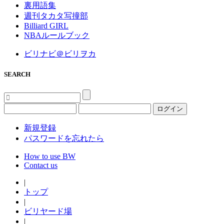
裏用語集
週刊タカタ写撞部
Billiard GIRL
NBAルールブック
ビリナビ＠ビリヲカ
SEARCH
ログイン
新規登録
パスワードを忘れたら
How to use BW
Contact us
|
トップ
|
ビリヤード場
|