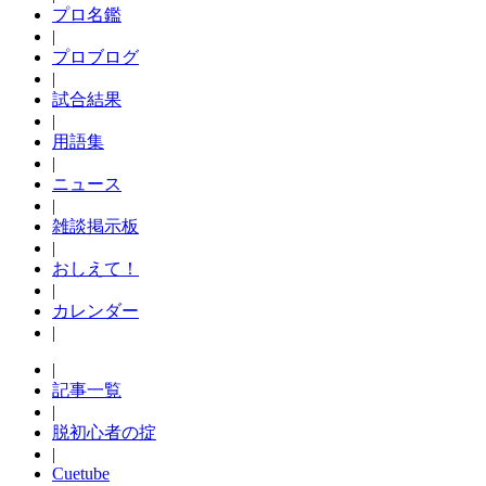
プロ名鑑
|
プロブログ
|
試合結果
|
用語集
|
ニュース
|
雑談掲示板
|
おしえて！
|
カレンダー
|
|
記事一覧
|
脱初心者の掟
|
Cuetube