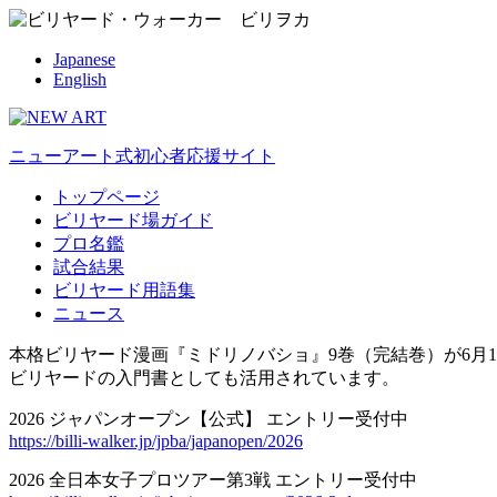
Japanese
English
ニューアート式初心者応援サイト
トップページ
ビリヤード場ガイド
プロ名鑑
試合結果
ビリヤード用語集
ニュース
本格ビリヤード漫画『ミドリノバショ』9巻（完結巻）が6月1
ビリヤードの入門書としても活用されています。
2026 ジャパンオープン【公式】 エントリー受付中
https://billi-walker.jp/jpba/japanopen/2026
2026 全日本女子プロツアー第3戦 エントリー受付中