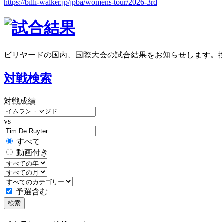
https://billi-walker.jp/jpba/womens-tour/2026-3rd
ビリヤードの国内、国際大会の試合結果をお知らせします。
対戦検索
対戦成績
vs
すべて
動画付き
予選含む
検索