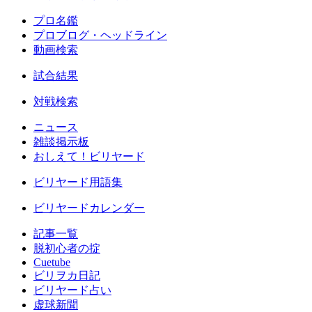
プロ名鑑
プロブログ・ヘッドライン
動画検索
試合結果
対戦検索
ニュース
雑談掲示板
おしえて！ビリヤード
ビリヤード用語集
ビリヤードカレンダー
記事一覧
脱初心者の掟
Cuetube
ビリヲカ日記
ビリヤード占い
虚球新聞