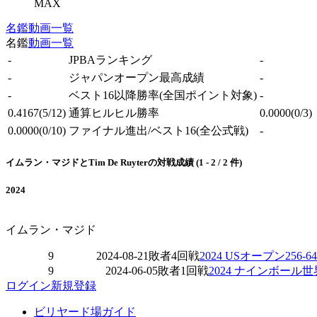
MAX
名鑑
動画一覧
名鑑
動画一覧
-
JPBAランキング
-
-
ジャパンオープン最高成績
-
-
ベスト16以降勝率
(全国ポイント対象)
-
0.4167
(5/12)
通算ヒルヒル勝率
0.0000
(0/3)
0.0000
(0/10)
ファイナル進出/ベスト16
(全公式戦)
-
イムラン・マジドとTim De Ruyterの対戦成績 (1 - 2 / 2 件)
2024
イムラン・マジド
9
2024-08-21
敗者4回戦
2024 USオープン25
9
2024-06-05
敗者1回戦
2024 ナインボール
ログイン
新規登録
ビリヤード場ガイド