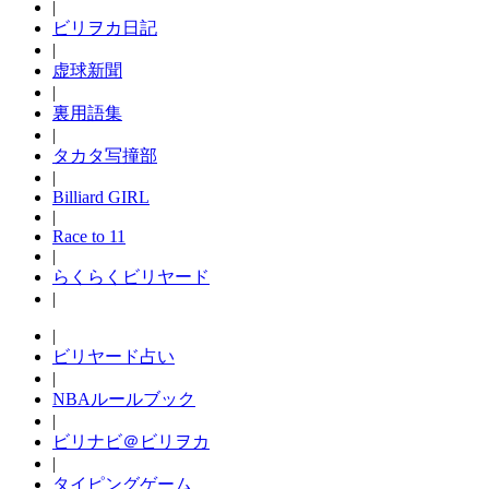
|
ビリヲカ日記
|
虚球新聞
|
裏用語集
|
タカタ写撞部
|
Billiard GIRL
|
Race to 11
|
らくらくビリヤード
|
|
ビリヤード占い
|
NBAルールブック
|
ビリナビ＠ビリヲカ
|
タイピングゲーム