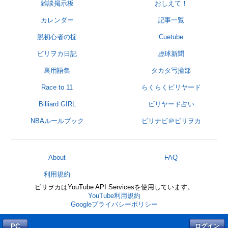
雑談掲示板
おしえて！
カレンダー
記事一覧
脱初心者の掟
Cuetube
ビリヲカ日記
虚球新聞
裏用語集
タカタ写撞部
Race to 11
らくらくビリヤード
Billiard GIRL
ビリヤード占い
NBAルールブック
ビリナビ＠ビリヲカ
About
FAQ
利用規約
ビリヲカはYouTube API Servicesを使用しています。
YouTube利用規約
Googleプライバシーポリシー
PC
ログイン