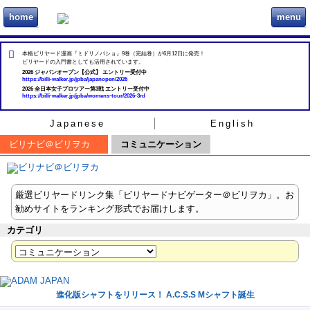
home
menu
ビリヲカ
本格ビリヤード漫画『ミドリノバショ』9巻（完結巻）が6月12日に発売！
ビリヤードの入門書としても活用されています。
2026 ジャパンオープン【公式】 エントリー受付中
https://billi-walker.jp/jpba/japanopen/2026
2026 全日本女子プロツアー第3戦 エントリー受付中
https://billi-walker.jp/jpba/womens-tour/2026-3rd
Japanese
English
ビリナビ＠ビリヲカ
コミュニケーション
厳選ビリヤードリンク集「ビリヤードナビゲーター＠ビリヲカ」。お
勧めサイトをランキング形式でお届けします。
カテゴリ
進化版シャフトをリリース！ A.C.S.S Mシャフト誕生