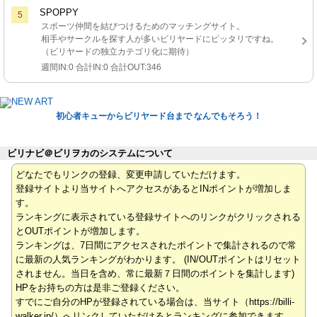
SPOPPY
5
スポーツ仲間を結びつけるためのマッチングサイト。
相手やサークルを探す人が多いビリヤードにピッタリですね。
（ビリヤードの独立カテゴリ化に期待）
週間IN:0 合計IN:0 合計OUT:346
初心者キューからビリヤード台まで なんでもそろう！
ビリナビ＠ビリヲカのシステムについて
どなたでもリンクの登録、変更申請していただけます。
登録サイトより当サイトへアクセスがあるとINポイントが増加しま
す。
ランキングに表示されている登録サイトへのリンクがクリックされる
とOUTポイントが増加します。
ランキングは、7日間にアクセスされたポイントで集計されるので常
に最新の人気ランキングがわかります。 (IN/OUTポイントはリセット
されません。当日を含め、常に最新７日間のポイントを集計します)
HPをお持ちの方は是非ご登録ください。
すでにご自分のHPが登録されている場合は、当サイト（https://billi-
walker.jp/）へリンクしていただけるとランキングに参加できます。