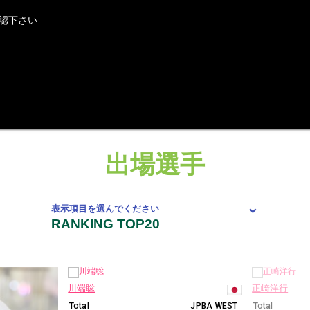
認下さい
出場選手
表示項目を選んでください
川端聡
正崎洋行
Total
JPBA WEST
Total