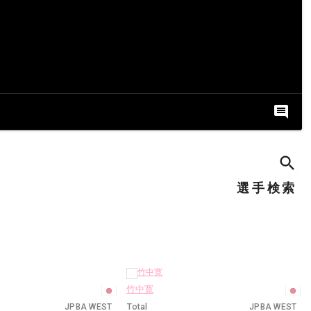
comment
search
E
選手検索
竹中寛
JPBA WEST
Total
JPBA WEST