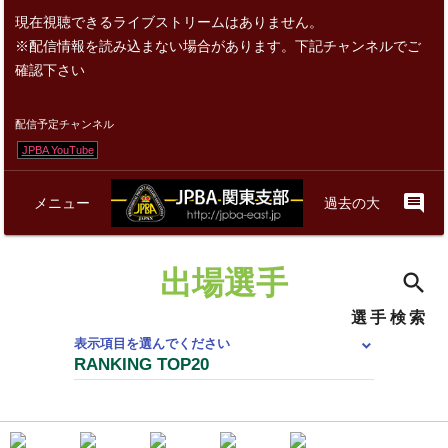
現在視聴できるライブストリームはありません。
※配信情報を読み込まない場合があります。下記チャンネルでご
確認下さい
配信予定チャンネル
JPBA YouTube
comment
メニュー
過去の大
を開く
会情報
出場選手
search
Ex
選手検索
表示項目を選んでください