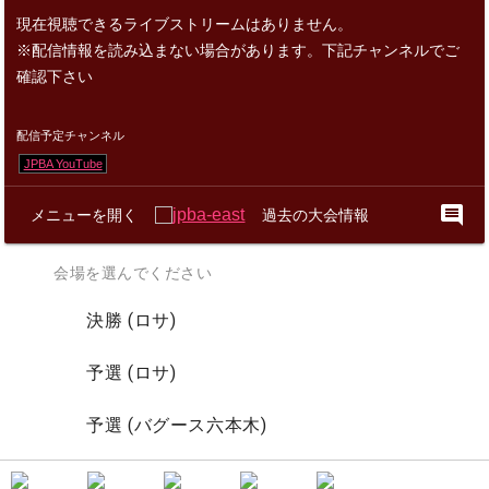
現在視聴できるライブストリームはありません。
※配信情報を読み込まない場合があります。下記チャンネルでご
確認下さい
配信予定チャンネル
JPBA YouTube
comment
メニューを開く
過去の大会情報
会場を選んでください
決勝 (ロサ)
予選 (ロサ)
予選 (バグース六本木)
予選 (バグース川崎)