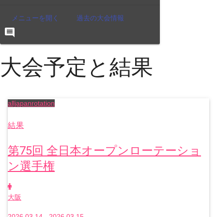
メニューを開く
過去の大会情報
comment
大会予定と結果
alljapanrotation
結果
第75回 全日本オープンローテーショ
ン選手権
大阪
2026.03.14 - 2026.03.15