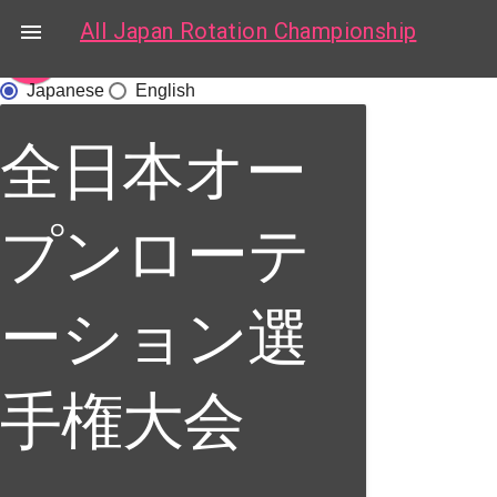
All Japan Rotation Championship

arrow_upward
Japanese
English
全日本オー
プンローテ
ーション選
手権大会