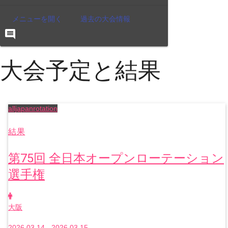
メニューを開く
過去の大会情報
comment
大会予定と結果
alljapanrotation
結果
第75回 全日本オープンローテーション
選手権
大阪
2026.03.14 - 2026.03.15