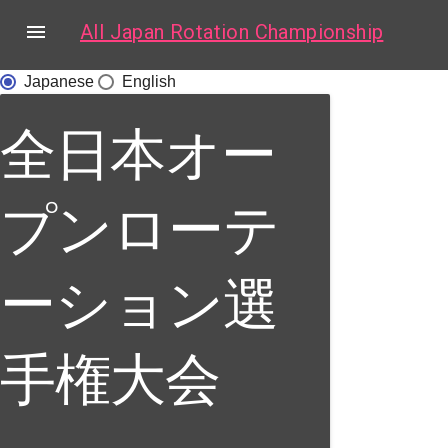
arrow_upward

All Japan Rotation Championship
Japanese
English
全日本オー
プンローテ
ーション選
手権大会