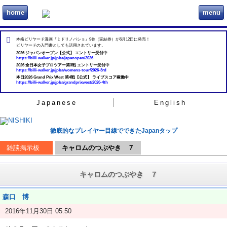
home
menu
ビリヲカ
本格ビリヤード漫画『ミドリノバショ』9巻（完結巻）が6月12日に発売！
ビリヤードの入門書としても活用されています。
2026 ジャパンオープン【公式】 エントリー受付中
https://billi-walker.jp/jpba/japanopen/2026
2026 全日本女子プロツアー第3戦 エントリー受付中
https://billi-walker.jp/jpba/womens-tour/2026-3rd
本日2026 Grand Prix West 第4戦【公式】 ライブスコア稼働中
https://billi-walker.jp/jpba/grandprixwest/2026-4th
Japanese
English
徹底的なプレイヤー目線でできたJapanタップ
雑談掲示板
キャロムのつぶやき ７
キャロムのつぶやき ７
森口 博
2016年11月30日 05:50