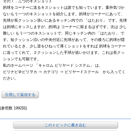
その７．三つのキスショット
的球をコーナーに送るキスショットは誰でも知っています。案外気づか
ないもう一つのキスショットを紹介します。的球がコーナーにあって、
先球が長クッション添いにあるキッチン内での 「はたおり」 です。先球
は的球にキッスしますが、的球は コーナーに留まるはずです。次は 少し
難しい もう一つのキスショットで、同じキッチン内の 「はたおり」 で
す。短クッション沿いの中央付近に先球があって、その後ろに的球が隠
れているとき、少し逆をひねって薄くショットをすれば 的球をコーナー
に送ってくれて、２クッションした手球が追いかけます。これは長クッ
ションでも可能です。
私のホームページ 「キャロム ビリヤード システム」 は、
ビリナビ＠ビリヲカ ⇒ カテゴリ ⇒ ビリヤードスクール から入ってく
ださい。
引用して返信する
(参照数 1992回)
このトピックに書き込む