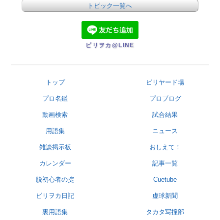
トピック一覧へ
ビリヲカ@LINE
トップ
ビリヤード場
プロ名鑑
プロブログ
動画検索
試合結果
用語集
ニュース
雑談掲示板
おしえて！
カレンダー
記事一覧
脱初心者の掟
Cuetube
ビリヲカ日記
虚球新聞
裏用語集
タカタ写撞部