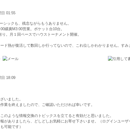
2日 01:55
ベーシックも、残念ながらもうありません。
:00縲廣M3:00営業。ポケット台10台。
有り。月１回ペースでハウストーナメント開催。
ヤード熱が復活して数回しか行ってないので、これ位しかわかりません。すみ
2日 18:09
ございました。
正作業を終えましたので、ご確認いただければ幸いです。
にこのような情報交換のトピックスを立てると有効だと思いました。
情報がありましたら、どしどしお気軽にお寄せ下さいませ。（ログインユーザ
更も可能です）