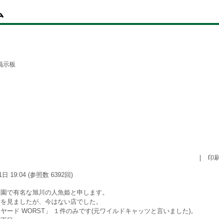
ム
掲示板
|
印
1日 19:04 (参照数 6392回)
物園で有名な旭川の人魚姫と申します。
索を見ましたが、今はない店でした。
ヤード WORST」 １件のみです(元ワイルドキャッツと言いました)。