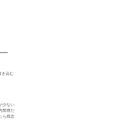
が少ない
内禁煙だ
たら残念