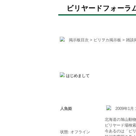
ビリヤードフォーラ
掲示板目次
>
ビリヲカ掲示板
>
雑談
はじめまして
人魚姫
2009年1月 
北海道の旭山動
ビリヤード場検
今あるのは「ビリ
状態: オフライン