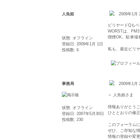
人魚姫
2009年1月 
ビリヤードQも
WORSTは、PM3
喫煙OK。駐車場
状態: オフライン
登録日: 2009年1月 1日
私も、最近ビリ
投稿数: 6
事務局
2009年1月 
＞ 人魚姫さま
情報ありがとう
状態: オフライン
ひととおりの修
登録日: 2007年5月30日
投稿数: 230
このフォーラム
ぜひ、ご存知な
情報の登録や変