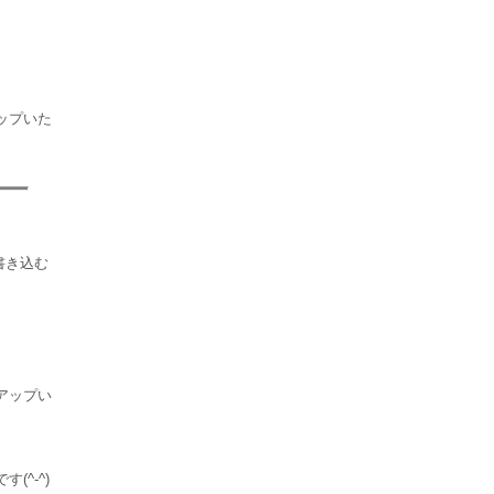
ップいた
アップい
(^-^)