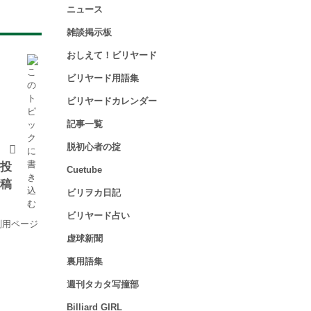
ニュース
雑談掲示板
おしえて！ビリヤード
ビリヤード用語集
NE
W
ビリヤードカレンダー
TO
記事一覧
PI
脱初心者の掟
C

投
Cuetube
稿
ビリヲカ日記
ビリヤード占い
刷用ページ
虚球新聞
裏用語集
週刊タカタ写撞部
Billiard GIRL