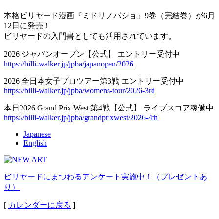
本格ビリヤード漫画『ミドリノバショ』9巻（完結巻）が6月
12日に発売！
ビリヤードの入門書としても活用されています。
2026 ジャパンオープン【公式】 エントリー受付中
https://billi-walker.jp/jpba/japanopen/2026
2026 全日本女子プロツアー第3戦 エントリー受付中
https://billi-walker.jp/jpba/womens-tour/2026-3rd
本日2026 Grand Prix West 第4戦【公式】 ライブスコア稼働中
https://billi-walker.jp/jpba/grandprixwest/2026-4th
Japanese
English
ビリヤードにまつわるアンケート実施中！（プレゼントあ
り）
[
カレンダーに戻る
]