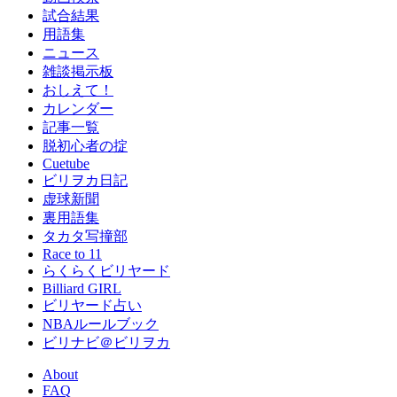
試合結果
用語集
ニュース
雑談掲示板
おしえて！
カレンダー
記事一覧
脱初心者の掟
Cuetube
ビリヲカ日記
虚球新聞
裏用語集
タカタ写撞部
Race to 11
らくらくビリヤード
Billiard GIRL
ビリヤード占い
NBAルールブック
ビリナビ＠ビリヲカ
About
FAQ