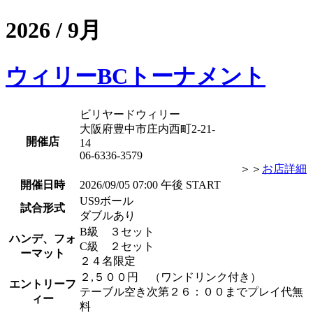
2026 / 9月
ウィリーBCトーナメント
ビリヤードウィリー
大阪府豊中市庄内西町2-21-
開催店
14
06-6336-3579
＞＞
お店詳細
開催日時
2026/09/05 07:00 午後 START
US9ボール
試合形式
ダブルあり
B級 ３セット
ハンデ、フォ
C級 ２セット
ーマット
２４名限定
２,５００円 （ワンドリンク付き）
エントリーフ
テーブル空き次第２６：００までプレイ代無
ィー
料