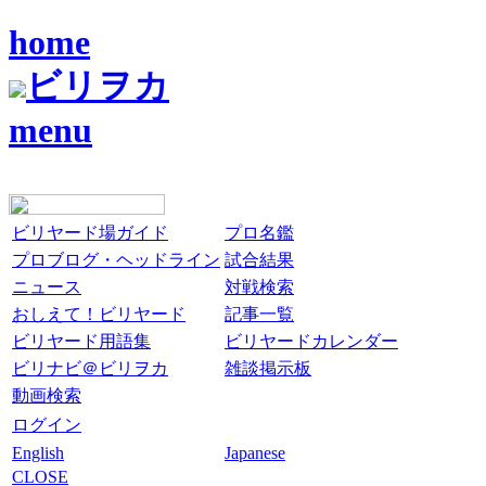
home
ビリヲカ
menu
ビリヤード場ガイド
プロ名鑑
プロブログ・ヘッドライン
試合結果
ニュース
対戦検索
おしえて！ビリヤード
記事一覧
ビリヤード用語集
ビリヤードカレンダー
ビリナビ＠ビリヲカ
雑談掲示板
動画検索
ログイン
English
Japanese
CLOSE