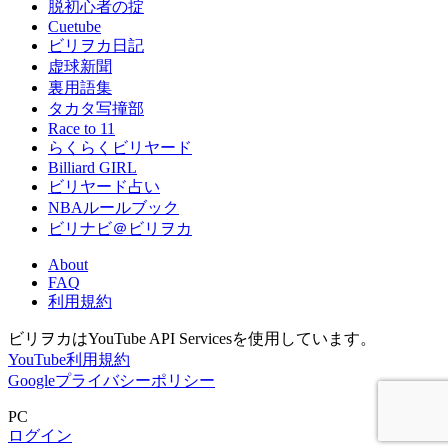
脱初心者の掟
Cuetube
ビリヲカ日記
虚球新聞
裏用語集
タカタ写撞部
Race to 11
らくらくビリヤード
Billiard GIRL
ビリヤード占い
NBAルールブック
ビリナビ＠ビリヲカ
About
FAQ
利用規約
ビリヲカはYouTube API Servicesを使用しています。
YouTube利用規約
Googleプライバシーポリシー
PC
ログイン