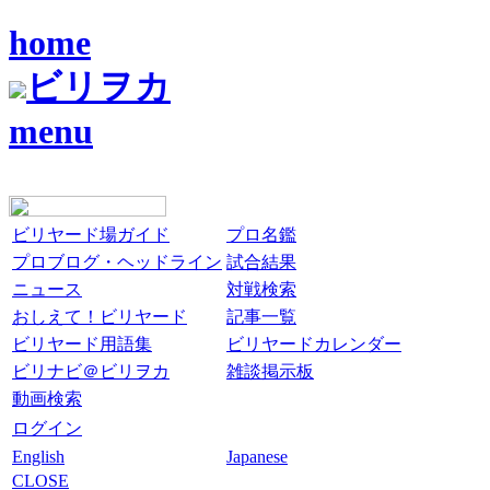
home
ビリヲカ
menu
ビリヤード場ガイド
プロ名鑑
プロブログ・ヘッドライン
試合結果
ニュース
対戦検索
おしえて！ビリヤード
記事一覧
ビリヤード用語集
ビリヤードカレンダー
ビリナビ＠ビリヲカ
雑談掲示板
動画検索
ログイン
English
Japanese
CLOSE