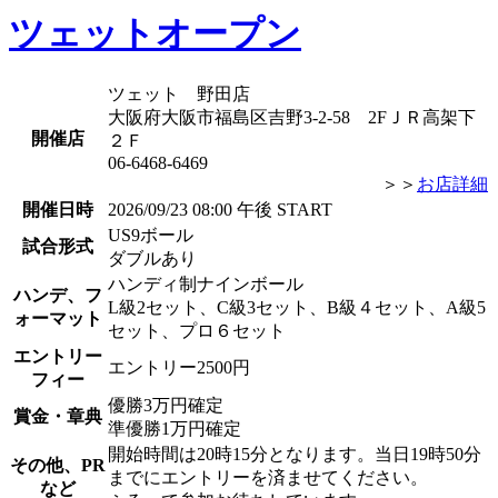
ツェットオープン
ツェット 野田店
大阪府大阪市福島区吉野3-2-58 2FＪＲ高架下
開催店
２Ｆ
06-6468-6469
＞＞
お店詳細
開催日時
2026/09/23 08:00 午後 START
US9ボール
試合形式
ダブルあり
ハンディ制ナインボール
ハンデ、フ
L級2セット、C級3セット、B級４セット、A級5
ォーマット
セット、プロ６セット
エントリー
エントリー2500円
フィー
優勝3万円確定
賞金・章典
準優勝1万円確定
開始時間は20時15分となります。当日19時50分
その他、PR
までにエントリーを済ませてください。
など