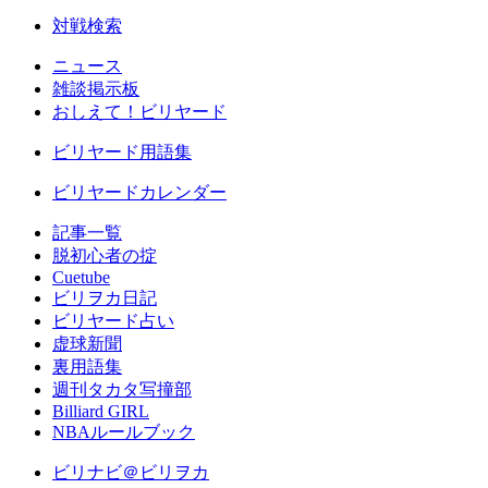
対戦検索
ニュース
雑談掲示板
おしえて！ビリヤード
ビリヤード用語集
ビリヤードカレンダー
記事一覧
脱初心者の掟
Cuetube
ビリヲカ日記
ビリヤード占い
虚球新聞
裏用語集
週刊タカタ写撞部
Billiard GIRL
NBAルールブック
ビリナビ＠ビリヲカ