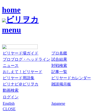
home
ビリヲカ
menu
ビリヤード場ガイド
プロ名鑑
プロブログ・ヘッドライン
試合結果
ニュース
対戦検索
おしえて！ビリヤード
記事一覧
ビリヤード用語集
ビリヤードカレンダー
ビリナビ＠ビリヲカ
雑談掲示板
動画検索
ログイン
English
Japanese
CLOSE