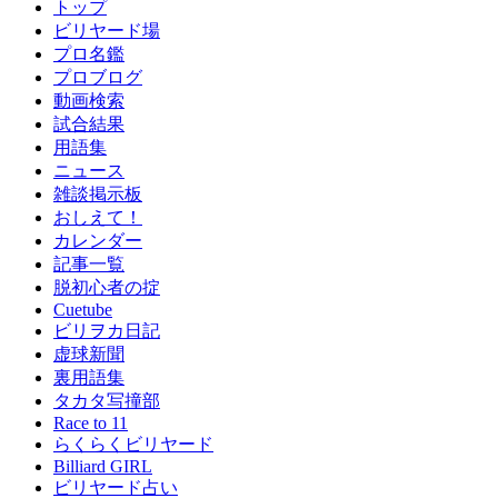
トップ
ビリヤード場
プロ名鑑
プロブログ
動画検索
試合結果
用語集
ニュース
雑談掲示板
おしえて！
カレンダー
記事一覧
脱初心者の掟
Cuetube
ビリヲカ日記
虚球新聞
裏用語集
タカタ写撞部
Race to 11
らくらくビリヤード
Billiard GIRL
ビリヤード占い