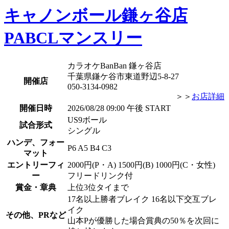
キャノンボール鎌ヶ谷店
PABCLマンスリー
カラオケBanBan 鎌ヶ谷店
千葉県鎌ケ谷市東道野辺5-8-27
開催店
050-3134-0982
＞＞
お店詳細
開催日時
2026/08/28 09:00 午後 START
US9ボール
試合形式
シングル
ハンデ、フォー
P6 A5 B4 C3
マット
エントリーフィ
2000円(P・A) 1500円(B) 1000円(C・女性)
ー
フリードリンク付
賞金・章典
上位3位タイまで
17名以上勝者ブレイク 16名以下交互ブレ
イク
その他、PRなど
山本Pが優勝した場合賞典の50％を次回に