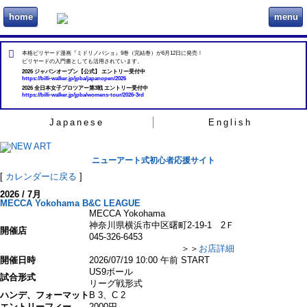
home
menu
ビリヲカ
本格ビリヤード漫画『ミドリノバショ』9巻（完結巻）が6月12日に発売！
ビリヤードの入門書としても活用されています。
2026 ジャパンオープン【公式】 エントリー受付中
https://billi-walker.jp/jpba/japanopen/2026
2026 全日本女子プロツアー第3戦 エントリー受付中
https://billi-walker.jp/jpba/womens-tour/2026-3rd
Japanese
English
ニューアート式初心者応援サイト
[
カレンダーに戻る
]
2026 / 7月
MECCA Yokohama B&C LEAGUE
MECCA Yokohama
神奈川県横浜市中区曙町2-19-1 2Ｆ
開催店
045-326-6453
＞＞
お店詳細
開催日時
2026/07/19 10:00 午前 START
US9ボール
試合形式
リーグ戦形式
ハンデ、フォーマット
B 3、C 2
エントリーフィー
2000円