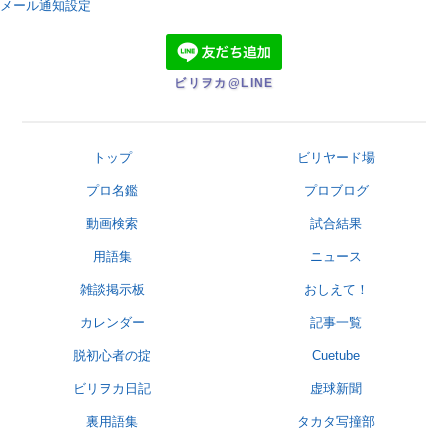
メール通知設定
ビリヲカ@LINE
トップ
ビリヤード場
プロ名鑑
プロブログ
動画検索
試合結果
用語集
ニュース
雑談掲示板
おしえて！
カレンダー
記事一覧
脱初心者の掟
Cuetube
ビリヲカ日記
虚球新聞
裏用語集
タカタ写撞部