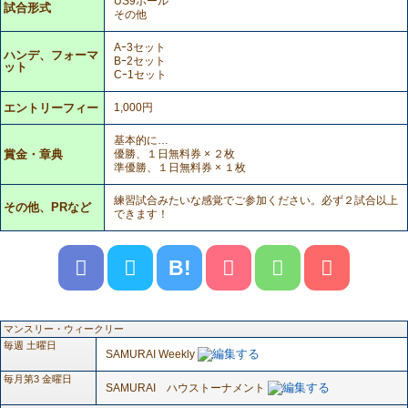
US9ボール
試合形式
その他
Aｰ3セット
ハンデ、フォーマ
Bｰ2セット
ット
Cｰ1セット
エントリーフィー
1,000円
基本的に…
賞金・章典
優勝、１日無料券 × ２枚
準優勝、１日無料券 × １枚
練習試合みたいな感覚でご参加ください。必ず２試合以上
その他、PRなど
できます！
B!
マンスリー・ウィークリー
毎週 土曜日
SAMURAI Weekly
毎月第3 金曜日
SAMURAI ハウストーナメント