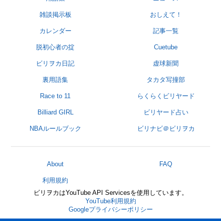
雑談掲示板
おしえて！
カレンダー
記事一覧
脱初心者の掟
Cuetube
ビリヲカ日記
虚球新聞
裏用語集
タカタ写撞部
Race to 11
らくらくビリヤード
Billiard GIRL
ビリヤード占い
NBAルールブック
ビリナビ＠ビリヲカ
About
FAQ
利用規約
ビリヲカはYouTube API Servicesを使用しています。
YouTube利用規約
Googleプライバシーポリシー