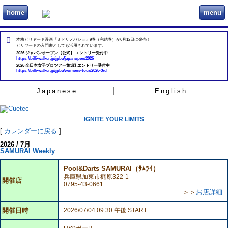
home
menu
ビリヲカ
本格ビリヤード漫画『ミドリノバショ』9巻（完結巻）が6月12日に発売！
ビリヤードの入門書としても活用されています。
2026 ジャパンオープン【公式】 エントリー受付中
https://billi-walker.jp/jpba/japanopen/2026
2026 全日本女子プロツアー第3戦 エントリー受付中
https://billi-walker.jp/jpba/womens-tour/2026-3rd
Japanese
English
IGNITE YOUR LIMITS
[
カレンダーに戻る
]
2026 / 7月
SAMURAI Weekly
Pool&Darts SAMURAI（ｻﾑﾗｲ）
兵庫県加東市梶原322-1
開催店
0795-43-0661
＞＞
お店詳細
開催日時
2026/07/04 09:30 午後 START