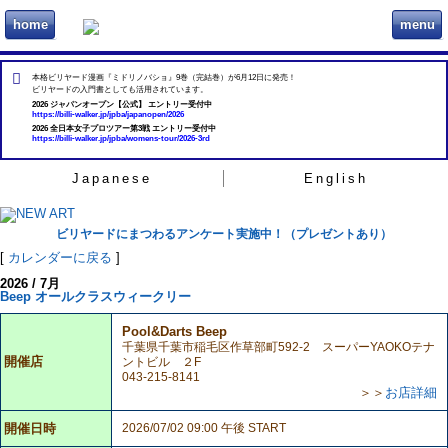
home
menu
ビリヲカ
本格ビリヤード漫画『ミドリノバショ』9巻（完結巻）が6月12日に発売！
ビリヤードの入門書としても活用されています。
2026 ジャパンオープン【公式】 エントリー受付中
https://billi-walker.jp/jpba/japanopen/2026
2026 全日本女子プロツアー第3戦 エントリー受付中
https://billi-walker.jp/jpba/womens-tour/2026-3rd
Japanese
English
ビリヤードにまつわるアンケート実施中！（プレゼントあり）
[
カレンダーに戻る
]
2026 / 7月
Beep オールクラスウィークリー
Pool&Darts Beep
千葉県千葉市稲毛区作草部町592-2 スーパーYAOKOテナ
開催店
ントビル ２F
043-215-8141
＞＞
お店詳細
開催日時
2026/07/02 09:00 午後 START