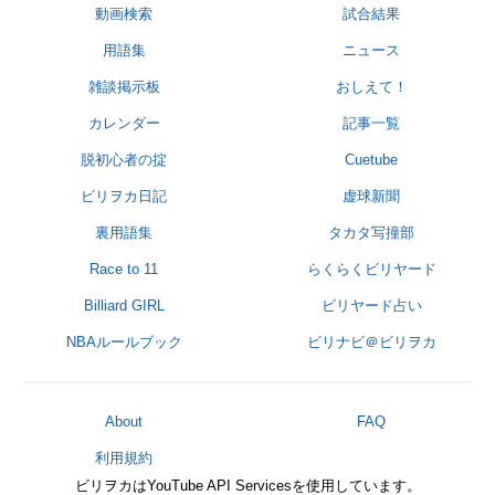
動画検索
試合結果
用語集
ニュース
雑談掲示板
おしえて！
カレンダー
記事一覧
脱初心者の掟
Cuetube
ビリヲカ日記
虚球新聞
裏用語集
タカタ写撞部
Race to 11
らくらくビリヤード
Billiard GIRL
ビリヤード占い
NBAルールブック
ビリナビ＠ビリヲカ
About
FAQ
利用規約
ビリヲカはYouTube API Servicesを使用しています。