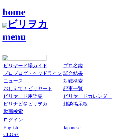
home
ビリヲカ
menu
ビリヤード場ガイド
プロ名鑑
プロブログ・ヘッドライン
試合結果
ニュース
対戦検索
おしえて！ビリヤード
記事一覧
ビリヤード用語集
ビリヤードカレンダー
ビリナビ＠ビリヲカ
雑談掲示板
動画検索
ログイン
English
Japanese
CLOSE