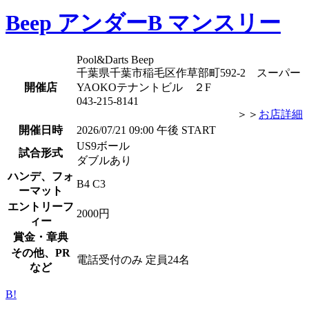
Beep アンダーB マンスリー
Pool&Darts Beep
千葉県千葉市稲毛区作草部町592-2 スーパー
開催店
YAOKOテナントビル ２F
043-215-8141
＞＞
お店詳細
開催日時
2026/07/21 09:00 午後 START
US9ボール
試合形式
ダブルあり
ハンデ、フォ
B4 C3
ーマット
エントリーフ
2000円
ィー
賞金・章典
その他、PR
電話受付のみ 定員24名
など
B!