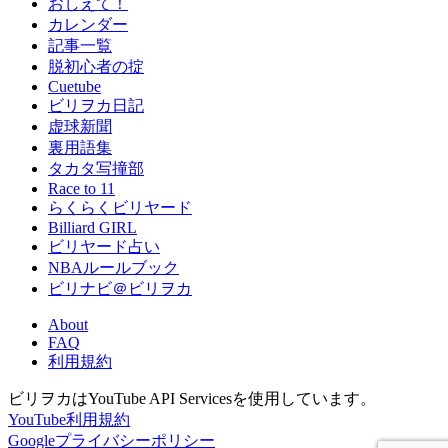
おしえて！
カレンダー
記事一覧
脱初心者の掟
Cuetube
ビリヲカ日記
虚球新聞
裏用語集
タカタ写撞部
Race to 11
らくらくビリヤード
Billiard GIRL
ビリヤード占い
NBAルールブック
ビリナビ＠ビリヲカ
About
FAQ
利用規約
ビリヲカはYouTube API Servicesを使用しています。
YouTube利用規約
Googleプライバシーポリシー