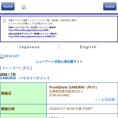
home
menu
ビリヲカ
本格ビリヤード漫画『ミドリノバショ』9巻（完結巻）が6月12日に発売！
ビリヤードの入門書としても活用されています。
2026 ジャパンオープン【公式】 エントリー受付中
https://billi-walker.jp/jpba/japanopen/2026
2026 全日本女子プロツアー第3戦 エントリー受付中
https://billi-walker.jp/jpba/womens-tour/2026-3rd
Japanese
English
ニューアート式初心者応援サイト
[
カレンダーに戻る
]
2026 / 7月
SAMURAI ハウストーナメント
Pool&Darts SAMURAI（ｻﾑﾗｲ）
兵庫県加東市梶原322-1
開催店
0795-43-0661
＞＞
お店詳細
開催日時
2026/07/17 08:00 午後 START