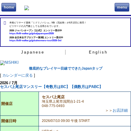
home
menu
ビリヲカ
本格ビリヤード漫画『ミドリノバショ』9巻（完結巻）が6月12日に発売！
ビリヤードの入門書としても活用されています。
2026 ジャパンオープン【公式】 エントリー受付中
https://billi-walker.jp/jpba/japanopen/2026
2026 全日本女子プロツアー第3戦 エントリー受付中
https://billi-walker.jp/jpba/womens-tour/2026-3rd
Japanese
English
徹底的なプレイヤー目線でできたJapanタップ
[
カレンダーに戻る
]
2026 / 7月
セスパ上尾店マンスリー【奇数月はBC】【偶数月はPABC】
セスパ上尾店
埼玉県上尾市浅間台1-21-4
開催店
048-775-0493
＞＞
お店詳細
開催日時
2026/07/10 09:00 午後 START