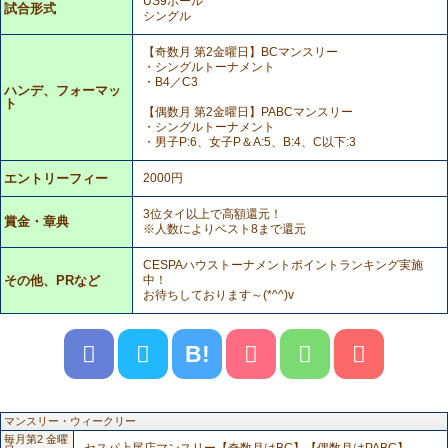
US9ボール
試合形式
シングル
【奇数月 第2金曜日】BCマンスリー
・シングルトーナメント
・B4／C3
ハンデ、フォーマッ
ト
【偶数月 第2金曜日】PABCマンスリー
・シングルトーナメント
・男子P:6、女子P＆A:5、B:4、C以下:3
エントリーフィー
2000円
3位タイ以上で高額還元！
賞金・章典
※人数によりベスト8まで還元
CESPAハウストーナメントポイントランキング実施
その他、PRなど
中！
お待ちしております～(*^^)v
B!
マンスリー・ウィークリー
毎月第2 金曜