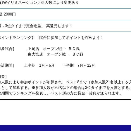
回戦Wイリミネーション／※人数により変更あり
級 2000円
勝～3位タイまで賞金進呈。 高還元します！
ポイントランキング】 試合に参加してポイントを貯めよう！
対象試合］ 上尾店 オープン戦 ・ ＢＣ戦
大宮店 オープン戦 ・ ＢＣ戦
集計期間］ 上半期 1月～6月 下半期 7月～12月
概要］
加人数により参加ポイントが加算され、ベスト8まで（参加人数21名以上）を
トとして加算する。※参加人数が20名以下の場合は3位タイまでを入賞とする
の期間でランキングを発表し、ベスト10の方に賞金・賞典が送られます。