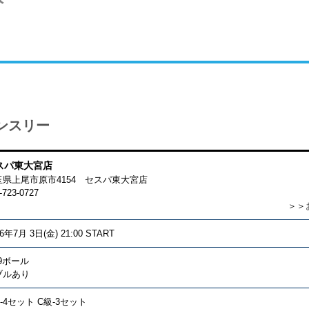
ンスリー
スパ東大宮店
玉県上尾市原市4154 セスパ東大宮店
-723-0727
＞＞
26年7月 3日(金) 21:00 START
9ボール
ブルあり
-4セット C級-3セット