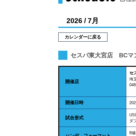
2026 / 7月
カレンダーに戻る
セスパ東大宮店 BCマ
セ
埼
開催店
048
開催日時
20
US
試合形式
ダ
B級
ハンデ、フォーマット