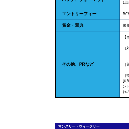
1
エントリーフィー
BC
賞金・章典
優
【
［
東
その他、PRなど
［
［
参
ン
れ
マンスリー・ウィークリー