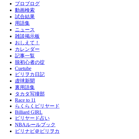
プロブログ
動画検索
試合結果
用語集
ニュース
雑談掲示板
おしえて！
カレンダー
記事一覧
脱初心者の掟
Cuetube
ビリヲカ日記
虚球新聞
裏用語集
タカタ写撞部
Race to 11
らくらくビリヤード
Billiard GIRL
ビリヤード占い
NBAルールブック
ビリナビ＠ビリヲカ