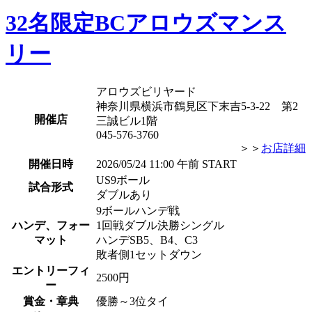
32名限定BCアロウズマンス
リー
アロウズビリヤード
神奈川県横浜市鶴見区下末吉5-3-22 第2
開催店
三誠ビル1階
045-576-3760
＞＞
お店詳細
開催日時
2026/05/24 11:00 午前 START
US9ボール
試合形式
ダブルあり
9ボールハンデ戦
ハンデ、フォー
1回戦ダブル決勝シングル
マット
ハンデSB5、B4、C3
敗者側1セットダウン
エントリーフィ
2500円
ー
賞金・章典
優勝～3位タイ