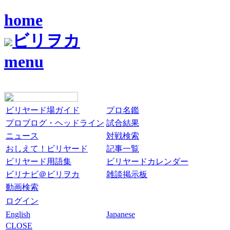
home
ビリヲカ
menu
ビリヤード場ガイド
プロ名鑑
プロブログ・ヘッドライン
試合結果
ニュース
対戦検索
おしえて！ビリヤード
記事一覧
ビリヤード用語集
ビリヤードカレンダー
ビリナビ＠ビリヲカ
雑談掲示板
動画検索
ログイン
English
Japanese
CLOSE