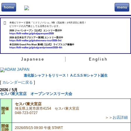
home
menu
ビリヲカ
本格ビリヤード漫画『ミドリノバショ』9巻（完結巻）が6月12日に発売！
ビリヤードの入門書としても活用されています。
2026 ジャパンオープン【公式】 エントリー受付中
https://billi-walker.jp/jpba/japanopen/2026
2026 全日本女子プロツアー第3戦 エントリー受付中
https://billi-walker.jp/jpba/womens-tour/2026-3rd
本日2026 Grand Prix West 第4戦【公式】 ライブスコア稼働中
https://billi-walker.jp/jpba/grandprixwest/2026-4th
Japanese
English
進化版シャフトをリリース！ A.C.S.S Mシャフト誕生
[
カレンダーに戻る
]
2026 / 5月
セスパ東大宮店 オープンマンスリー大会
セスパ東大宮店
開催
埼玉県上尾市原市4154 セスパ東大宮店
店
048-723-0727
＞＞
お店詳細
開催
2026/05/15 09:00 午後 START
日時