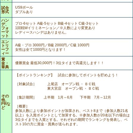
US9ボール
試合
形式
ダブルあり
ハン
プロ-6セット A級-5セット B級-4セット C級-3セット
デ、
フォ
1回戦Wイリミネーション／※人数により変更あり
ーマ
レディースハンデはありません。
ット
エン
A級・プロ 3000円／B級 2000円／C級 1000円
トリ
ーフ
女性は全て1000円となります！
ィー
賞
金・
優勝賞金 最低30,000円！3位タイまで高還元します！！
章典
【ポイントランキング】 試合に参加してポイントを貯めよう！
［対象試合］ 上尾店 オープン戦 ・ ＢＣ戦
東大宮店 オープン戦 ・ ＢＣ戦
その
［集計期間］ 上半期 1月～6月 下半期 7月～12月
他、
PRな
［概要］
ど
参加人数により参加ポイントが加算され、ベスト8まで（参加人数21名
以上）を入賞ポイントとして加算する。※参加人数が20名以下の場合は
3位タイまでを入賞とする。それぞれの期間でランキングを発表し、ベ
スト10の方に賞金・賞典が送られます。