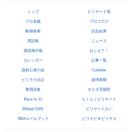
トップ
ビリヤード場
プロ名鑑
プロブログ
動画検索
試合結果
用語集
ニュース
雑談掲示板
おしえて！
カレンダー
記事一覧
脱初心者の掟
Cuetube
ビリヲカ日記
虚球新聞
裏用語集
タカタ写撞部
Race to 11
らくらくビリヤード
Billiard GIRL
ビリヤード占い
NBAルールブック
ビリナビ＠ビリヲカ