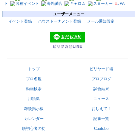
ト
各種イベント
海外試合
キャロム
スヌーカー
JPA
ユーザーメニュー
イベント登録
ハウストーナメント登録
メール通知設定
ビリヲカ@LINE
トップ
ビリヤード場
プロ名鑑
プロブログ
動画検索
試合結果
用語集
ニュース
雑談掲示板
おしえて！
カレンダー
記事一覧
脱初心者の掟
Cuetube