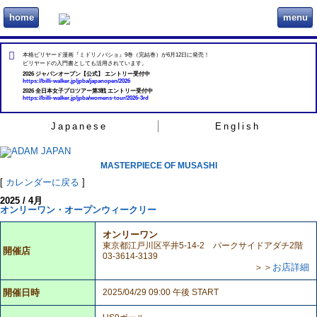
home
menu
ビリヲカ
本格ビリヤード漫画『ミドリノバショ』9巻（完結巻）が6月12日に発売！
ビリヤードの入門書としても活用されています。
2026 ジャパンオープン【公式】 エントリー受付中
https://billi-walker.jp/jpba/japanopen/2026
2026 全日本女子プロツアー第3戦 エントリー受付中
https://billi-walker.jp/jpba/womens-tour/2026-3rd
Japanese
English
MASTERPIECE OF MUSASHI
[
カレンダーに戻る
]
2025 / 4月
オンリーワン・オープンウィークリー
オンリーワン
東京都江戸川区平井5-14-2 パークサイドアダチ2階
開催店
03-3614-3139
＞＞
お店詳細
開催日時
2025/04/29 09:00 午後 START