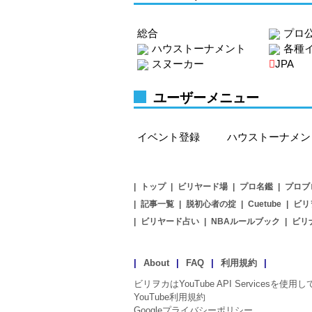
総合
プロ
ハウストーナメント
各種
スヌーカー
JPA
ユーザーメニュー
イベント登録
ハウストーナメン
|
トップ
|
ビリヤード場
|
プロ名鑑
|
プロブ
|
記事一覧
|
脱初心者の掟
|
Cuetube
|
ビリ
|
ビリヤード占い
|
NBAルールブック
|
ビリ
|
About
|
FAQ
|
利用規約
|
ビリヲカはYouTube API Servicesを使
YouTube利用規約
Googleプライバシーポリシー