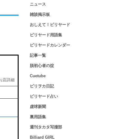
ニュース
雑談掲示板
おしえて！ビリヤード
ビリヤード用語集
ビリヤードカレンダー
記事一覧
脱初心者の掟
Cuetube
お店詳細
ビリヲカ日記
ビリヤード占い
虚球新聞
裏用語集
週刊タカタ写撞部
Billiard GIRL