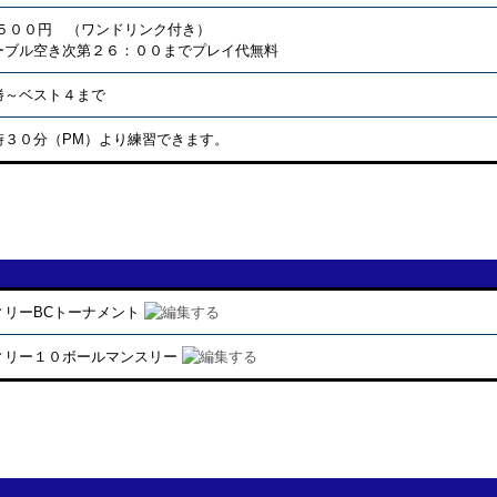
,５００円 （ワンドリンク付き）
ーブル空き次第２６：００までプレイ代無料
勝～ベスト４まで
時３０分（PM）より練習できます。
ィリーBCトーナメント
ィリー１０ボールマンスリー