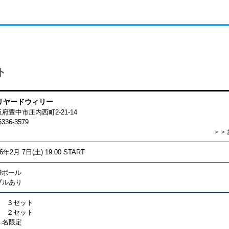
ト
リヤードウィリー
大阪府豊中市庄内西町2-21-14
6336-3579
＞＞
26年2月 7日(土) 19:00 START
9ボール
ブルあり
級 ３セット
級 ２セット
４名限定