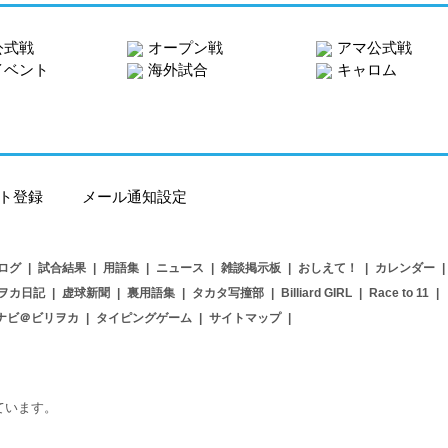
公式戦
オープン戦
アマ公式戦
イベント
海外試合
キャロム
ト登録
メール通知設定
ログ
|
試合結果
|
用語集
|
ニュース
|
雑談掲示板
|
おしえて！
|
カレンダー
|
ヲカ日記
|
虚球新聞
|
裏用語集
|
タカタ写撞部
|
Billiard GIRL
|
Race to 11
|
ナビ＠ビリヲカ
|
タイピングゲーム
|
サイトマップ
|
用しています。