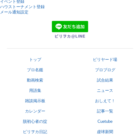
イベント登録
ハウストーナメント登録
メール通知設定
ビリヲカ@LINE
トップ
ビリヤード場
プロ名鑑
プロブログ
動画検索
試合結果
用語集
ニュース
雑談掲示板
おしえて！
カレンダー
記事一覧
脱初心者の掟
Cuetube
ビリヲカ日記
虚球新聞