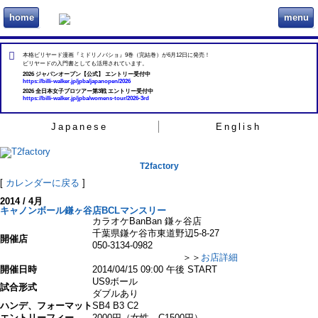
home
menu
ビリヲカ
本格ビリヤード漫画『ミドリノバショ』9巻（完結巻）が6月12日に発売！
ビリヤードの入門書としても活用されています。
2026 ジャパンオープン【公式】 エントリー受付中
https://billi-walker.jp/jpba/japanopen/2026
2026 全日本女子プロツアー第3戦 エントリー受付中
https://billi-walker.jp/jpba/womens-tour/2026-3rd
Japanese
English
T2factory
[
カレンダーに戻る
]
2014 / 4月
キャノンボール鎌ヶ谷店BCLマンスリー
カラオケBanBan 鎌ヶ谷店
千葉県鎌ケ谷市東道野辺5-8-27
開催店
050-3134-0982
＞＞
お店詳細
開催日時
2014/04/15 09:00 午後 START
US9ボール
試合形式
ダブルあり
ハンデ、フォーマット
SB4 B3 C2
エントリーフィー
2000円（女性、C1500円）