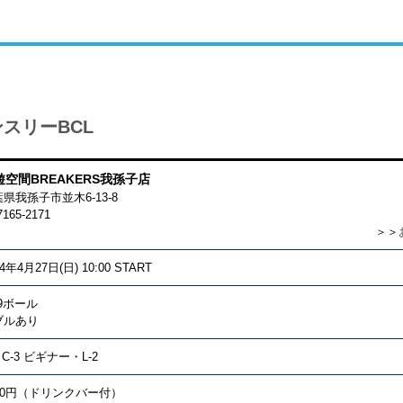
スリーBCL
遊空間BREAKERS我孫子店
葉県我孫子市並木6-13-8
7165-2171
＞＞
14年4月27日(日) 10:00 START
9ボール
ブルあり
4 C-3 ビギナー・L-2
000円（ドリンクバー付）