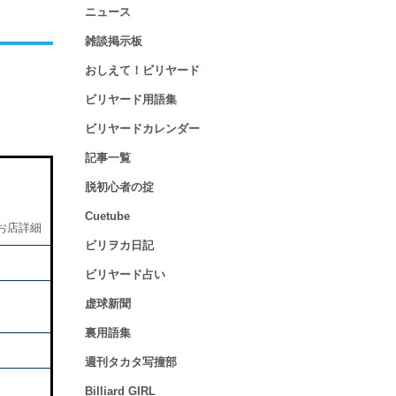
ニュース
雑談掲示板
おしえて！ビリヤード
ビリヤード用語集
ビリヤードカレンダー
記事一覧
脱初心者の掟
Cuetube
お店詳細
ビリヲカ日記
ビリヤード占い
虚球新聞
裏用語集
週刊タカタ写撞部
Billiard GIRL