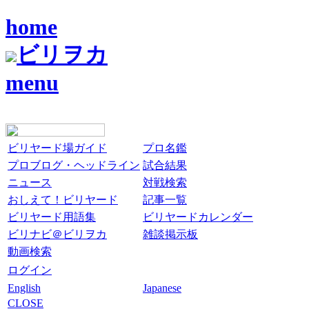
home
ビリヲカ
menu
ビリヤード場ガイド
プロ名鑑
プロブログ・ヘッドライン
試合結果
ニュース
対戦検索
おしえて！ビリヤード
記事一覧
ビリヤード用語集
ビリヤードカレンダー
ビリナビ＠ビリヲカ
雑談掲示板
動画検索
ログイン
English
Japanese
CLOSE