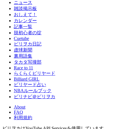
ニュース
雑談掲示板
おしえて！
カレンダー
記事一覧
脱初心者の掟
Cuetube
ビリヲカ日記
虚球新聞
裏用語集
タカタ写撞部
Race to 11
らくらくビリヤード
Billiard GIRL
ビリヤード占い
NBAルールブック
ビリナビ＠ビリヲカ
About
FAQ
利用規約
ビリヲカはYouTube API Servicesを使用しています。