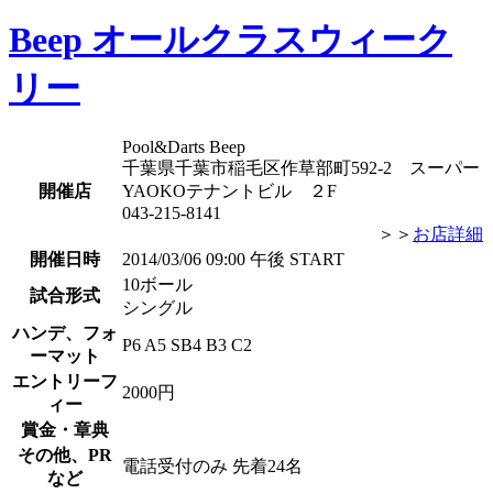
Beep オールクラスウィーク
リー
Pool&Darts Beep
千葉県千葉市稲毛区作草部町592-2 スーパー
開催店
YAOKOテナントビル ２F
043-215-8141
＞＞
お店詳細
開催日時
2014/03/06 09:00 午後 START
10ボール
試合形式
シングル
ハンデ、フォ
P6 A5 SB4 B3 C2
ーマット
エントリーフ
2000円
ィー
賞金・章典
その他、PR
電話受付のみ 先着24名
など