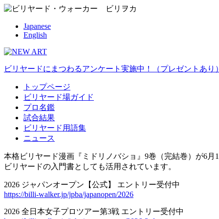
Japanese
English
ビリヤードにまつわるアンケート実施中！（プレゼントあり
トップページ
ビリヤード場ガイド
プロ名鑑
試合結果
ビリヤード用語集
ニュース
本格ビリヤード漫画『ミドリノバショ』9巻（完結巻）が6月1
ビリヤードの入門書としても活用されています。
2026 ジャパンオープン【公式】 エントリー受付中
https://billi-walker.jp/jpba/japanopen/2026
2026 全日本女子プロツアー第3戦 エントリー受付中