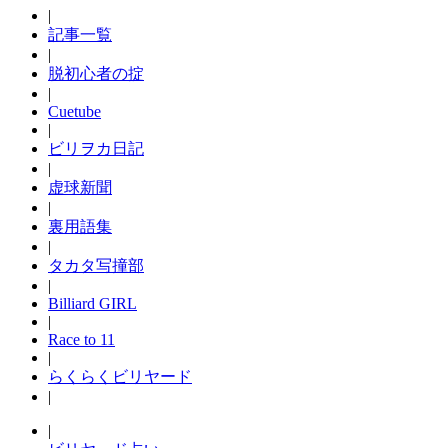
|
記事一覧
|
脱初心者の掟
|
Cuetube
|
ビリヲカ日記
|
虚球新聞
|
裏用語集
|
タカタ写撞部
|
Billiard GIRL
|
Race to 11
|
らくらくビリヤード
|
|