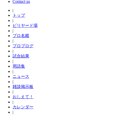
Contact us
|
トップ
|
ビリヤード場
|
プロ名鑑
|
プロブログ
|
試合結果
|
用語集
|
ニュース
|
雑談掲示板
|
おしえて！
|
カレンダー
|