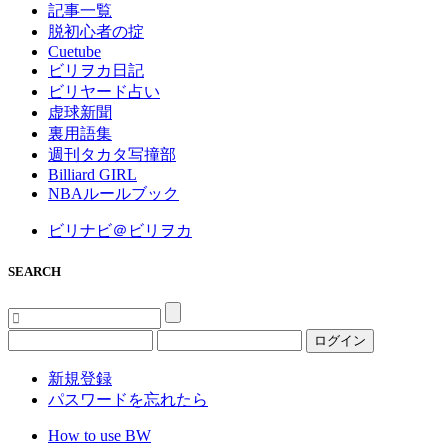
記事一覧
脱初心者の掟
Cuetube
ビリヲカ日記
ビリヤード占い
虚球新聞
裏用語集
週刊タカタ写撞部
Billiard GIRL
NBAルールブック
ビリナビ＠ビリヲカ
SEARCH
ログイン
新規登録
パスワードを忘れたら
How to use BW