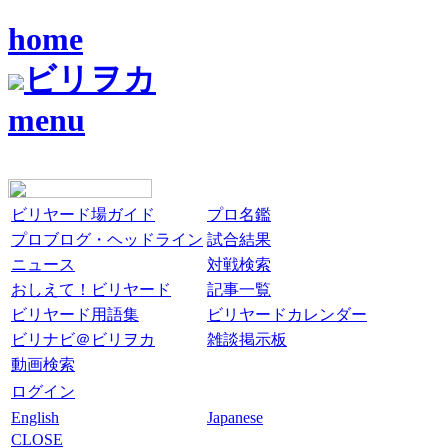
home
ビリヲカ
menu
ビリヤード場ガイド
プロ名鑑
プロブログ・ヘッドライン
試合結果
ニュース
対戦検索
おしえて！ビリヤード
記事一覧
ビリヤード用語集
ビリヤードカレンダー
ビリナビ＠ビリヲカ
雑談掲示板
動画検索
ログイン
English
Japanese
CLOSE