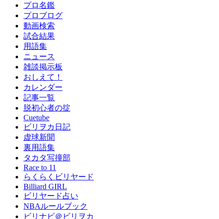
プロ名鑑
プロブログ
動画検索
試合結果
用語集
ニュース
雑談掲示板
おしえて！
カレンダー
記事一覧
脱初心者の掟
Cuetube
ビリヲカ日記
虚球新聞
裏用語集
タカタ写撞部
Race to 11
らくらくビリヤード
Billiard GIRL
ビリヤード占い
NBAルールブック
ビリナビ＠ビリヲカ