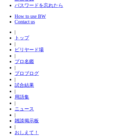
パスワードを忘れたら
How to use BW
Contact us
|
トップ
|
ビリヤード場
|
プロ名鑑
|
プロブログ
|
試合結果
|
用語集
|
ニュース
|
雑談掲示板
|
おしえて！