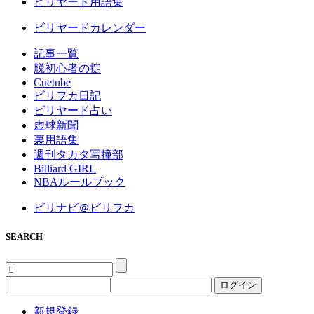
ビリヤード用語集
ビリヤードカレンダー
記事一覧
脱初心者の掟
Cuetube
ビリヲカ日記
ビリヤード占い
虚球新聞
裏用語集
週刊タカタ写撞部
Billiard GIRL
NBAルールブック
ビリナビ＠ビリヲカ
SEARCH
ログイン
新規登録