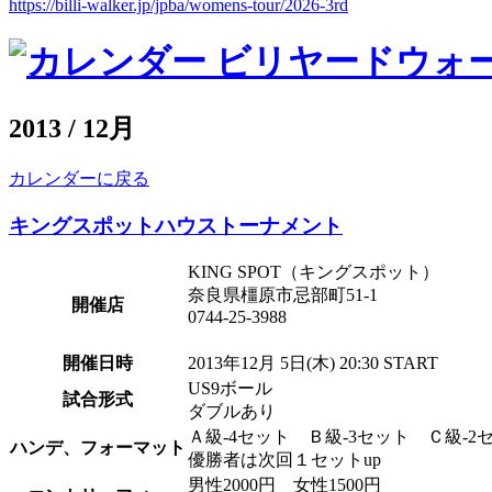
https://billi-walker.jp/jpba/womens-tour/2026-3rd
2013 / 12月
カレンダーに戻る
キングスポットハウストーナメント
KING SPOT（キングスポット）
奈良県橿原市忌部町51
開催店
0744-25-3988
開催日時
2013年12月 5日(木) 20:30 START
US9ボール
試合形式
ダブルあり
Ａ級-4セット Ｂ級-3セット Ｃ級-2
ハンデ、フォーマット
優勝者は次回１セットup
男性2000円 女性1500円