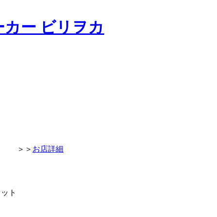
-1
＞＞
お店詳細
セット