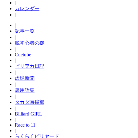
|
カレンダー
|
|
記事一覧
|
脱初心者の掟
|
Cuetube
|
ビリヲカ日記
|
虚球新聞
|
裏用語集
|
タカタ写撞部
|
Billiard GIRL
|
Race to 11
|
らくらくビリヤード