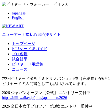
Japanese
English
ニューアート式初心者応援サイト
トップページ
ビリヤード場ガイド
プロ名鑑
試合結果
ビリヤード用語集
ニュース
本格ビリヤード漫画『ミドリノバショ』9巻（完結巻）が6月1
ビリヤードの入門書としても活用されています。
2026 ジャパンオープン【公式】 エントリー受付中
https://billi-walker.jp/jpba/japanopen/2026
2026 全日本女子プロツアー第3戦 エントリー受付中