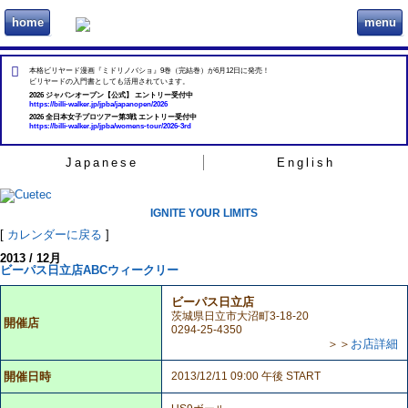
home
menu
ビリヲカ
本格ビリヤード漫画『ミドリノバショ』9巻（完結巻）が6月12日に発売！
ビリヤードの入門書としても活用されています。
2026 ジャパンオープン【公式】 エントリー受付中
https://billi-walker.jp/jpba/japanopen/2026
2026 全日本女子プロツアー第3戦 エントリー受付中
https://billi-walker.jp/jpba/womens-tour/2026-3rd
Japanese
English
IGNITE YOUR LIMITS
[
カレンダーに戻る
]
2013 / 12月
ビーパス日立店ABCウィークリー
ビーパス日立店
茨城県日立市大沼町3-18-20
開催店
0294-25-4350
＞＞
お店詳細
開催日時
2013/12/11 09:00 午後 START