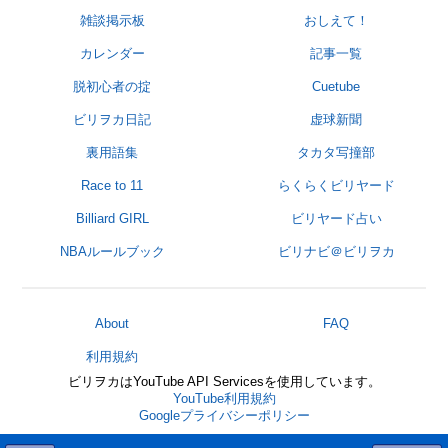
雑談掲示板
おしえて！
カレンダー
記事一覧
脱初心者の掟
Cuetube
ビリヲカ日記
虚球新聞
裏用語集
タカタ写撞部
Race to 11
らくらくビリヤード
Billiard GIRL
ビリヤード占い
NBAルールブック
ビリナビ＠ビリヲカ
About
FAQ
利用規約
ビリヲカはYouTube API Servicesを使用しています。
YouTube利用規約
Googleプライバシーポリシー