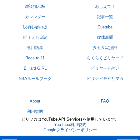
雑談掲示板
おしえて！
カレンダー
記事一覧
脱初心者の掟
Cuetube
ビリヲカ日記
虚球新聞
裏用語集
タカタ写撞部
Race to 11
らくらくビリヤード
Billiard GIRL
ビリヤード占い
NBAルールブック
ビリナビ＠ビリヲカ
About
FAQ
利用規約
ビリヲカはYouTube API Servicesを使用しています。
YouTube利用規約
Googleプライバシーポリシー