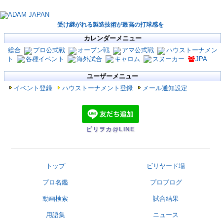
受け継がれる製造技術が最高の打球感を
カレンダーメニュー
総合
プロ公式戦
オープン戦
アマ公式戦
ハウストーナメン
ト
各種イベント
海外試合
キャロム
スヌーカー
JPA
ユーザーメニュー
イベント登録
ハウストーナメント登録
メール通知設定
ビリヲカ@LINE
トップ
ビリヤード場
プロ名鑑
プロブログ
動画検索
試合結果
用語集
ニュース