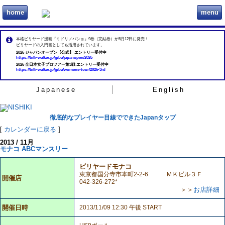
home
menu
ビリヲカ
本格ビリヤード漫画『ミドリノバショ』9巻（完結巻）が6月12日に発売！
ビリヤードの入門書としても活用されています。
2026 ジャパンオープン【公式】 エントリー受付中
https://billi-walker.jp/jpba/japanopen/2026
2026 全日本女子プロツアー第3戦 エントリー受付中
https://billi-walker.jp/jpba/womens-tour/2026-3rd
Japanese
English
徹底的なプレイヤー目線でできたJapanタップ
[
カレンダーに戻る
]
2013 / 11月
モナコ ABCマンスリー
ビリヤードモナコ
東京都国分寺市本町2-2-6 ＭＫビル３Ｆ
開催店
042-326-272*
＞＞
お店詳細
開催日時
2013/11/09 12:30 午後 START