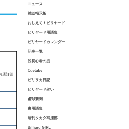
ニュース
雑談掲示板
おしえて！ビリヤード
ビリヤード用語集
ビリヤードカレンダー
記事一覧
脱初心者の掟
Cuetube
お店詳細
ビリヲカ日記
ビリヤード占い
虚球新聞
裏用語集
週刊タカタ写撞部
Billiard GIRL