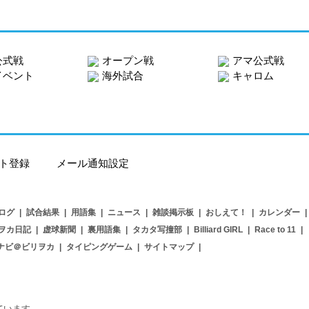
公式戦
オープン戦
アマ公式戦
イベント
海外試合
キャロム
ト登録
メール通知設定
ログ
|
試合結果
|
用語集
|
ニュース
|
雑談掲示板
|
おしえて！
|
カレンダー
|
ヲカ日記
|
虚球新聞
|
裏用語集
|
タカタ写撞部
|
Billiard GIRL
|
Race to 11
|
ナビ＠ビリヲカ
|
タイピングゲーム
|
サイトマップ
|
用しています。