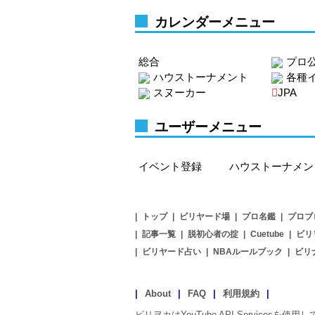
カレンダーメニュー
総合
プロ
ハウストーナメント
各種
スヌーカー
JPA
ユーザーメニュー
イベント登録
ハウストーナメン
|
トップ
|
ビリヤード場
|
プロ名鑑
|
プロブ
|
記事一覧
|
脱初心者の掟
|
Cuetube
|
ビリ
|
ビリヤード占い
|
NBAルールブック
|
ビリ
|
About
|
FAQ
|
利用規約
|
ビリヲカはYouTube API Servicesを使