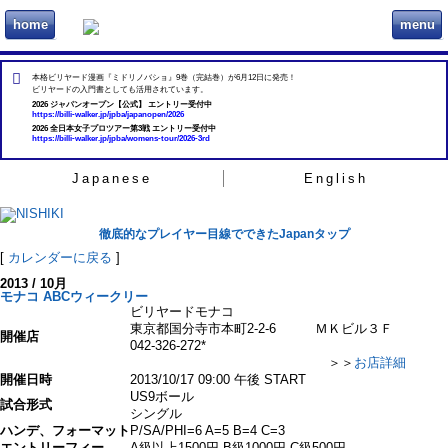
home
menu
ビリヲカ
本格ビリヤード漫画『ミドリノバショ』9巻（完結巻）が6月12日に発売！
ビリヤードの入門書としても活用されています。
2026 ジャパンオープン【公式】 エントリー受付中
https://billi-walker.jp/jpba/japanopen/2026
2026 全日本女子プロツアー第3戦 エントリー受付中
https://billi-walker.jp/jpba/womens-tour/2026-3rd
Japanese
English
徹底的なプレイヤー目線でできたJapanタップ
[
カレンダーに戻る
]
2013 / 10月
モナコ ABCウィークリー
ビリヤードモナコ
東京都国分寺市本町2-2-6 ＭＫビル３Ｆ
開催店
042-326-272*
＞＞
お店詳細
開催日時
2013/10/17 09:00 午後 START
US9ボール
試合形式
シングル
ハンデ、フォーマット
P/SA/PHI=6 A=5 B=4 C=3
エントリーフィー
A級以上1500円 B級1000円 C級500円