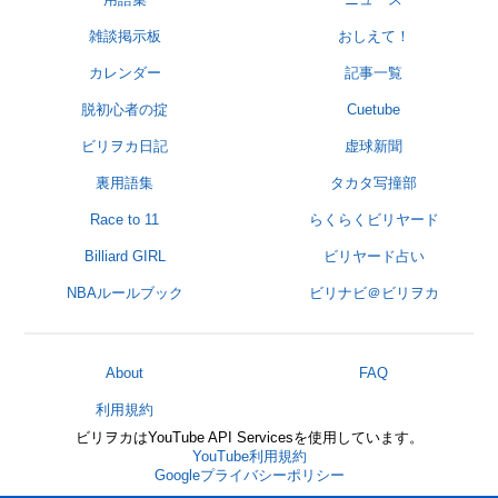
雑談掲示板
おしえて！
カレンダー
記事一覧
脱初心者の掟
Cuetube
ビリヲカ日記
虚球新聞
裏用語集
タカタ写撞部
Race to 11
らくらくビリヤード
Billiard GIRL
ビリヤード占い
NBAルールブック
ビリナビ＠ビリヲカ
About
FAQ
利用規約
ビリヲカはYouTube API Servicesを使用しています。
YouTube利用規約
Googleプライバシーポリシー