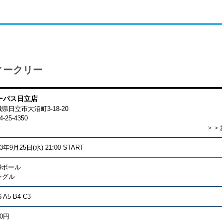
ィークリー
ーパス日立店
城県日立市大沼町3-18-20
4-25-4350
＞＞
13年9月25日(水) 21:00 START
9ボール
ングル
6 A5 B4 C3
00円