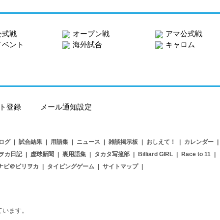
公式戦
オープン戦
アマ公式戦
イベント
海外試合
キャロム
ト登録
メール通知設定
ログ
|
試合結果
|
用語集
|
ニュース
|
雑談掲示板
|
おしえて！
|
カレンダー
|
ヲカ日記
|
虚球新聞
|
裏用語集
|
タカタ写撞部
|
Billiard GIRL
|
Race to 11
|
ナビ＠ビリヲカ
|
タイピングゲーム
|
サイトマップ
|
用しています。