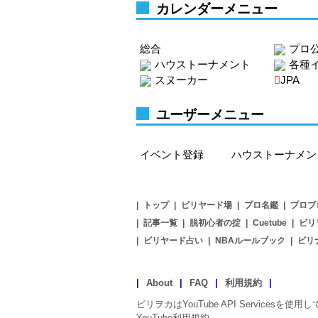
カレンダーメニュー
総合
プロ
ハウストーナメント
各種
スヌーカー
JPA
ユーザーメニュー
イベント登録
ハウストーナメン
|
トップ
|
ビリヤード場
|
プロ名鑑
|
プロブ
|
記事一覧
|
脱初心者の掟
|
Cuetube
|
ビリ
|
ビリヤード占い
|
NBAルールブック
|
ビリ
|
About
|
FAQ
|
利用規約
|
ビリヲカはYouTube API Servicesを使
YouTube利用規約