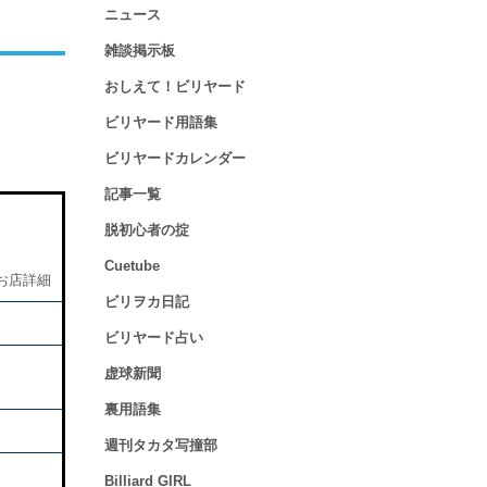
ニュース
雑談掲示板
おしえて！ビリヤード
ビリヤード用語集
ビリヤードカレンダー
記事一覧
脱初心者の掟
Cuetube
お店詳細
ビリヲカ日記
ビリヤード占い
虚球新聞
裏用語集
週刊タカタ写撞部
Billiard GIRL