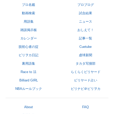
プロ名鑑
プロブログ
動画検索
試合結果
用語集
ニュース
雑談掲示板
おしえて！
カレンダー
記事一覧
脱初心者の掟
Cuetube
ビリヲカ日記
虚球新聞
裏用語集
タカタ写撞部
Race to 11
らくらくビリヤード
Billiard GIRL
ビリヤード占い
NBAルールブック
ビリナビ＠ビリヲカ
About
FAQ