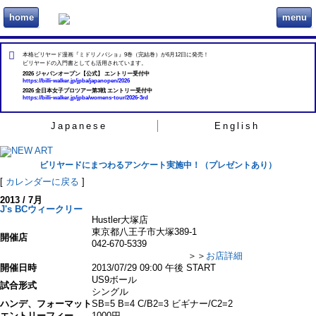
home
menu
ビリヲカ
本格ビリヤード漫画『ミドリノバショ』9巻（完結巻）が6月12日に発売！
ビリヤードの入門書としても活用されています。
2026 ジャパンオープン【公式】 エントリー受付中
https://billi-walker.jp/jpba/japanopen/2026
2026 全日本女子プロツアー第3戦 エントリー受付中
https://billi-walker.jp/jpba/womens-tour/2026-3rd
Japanese
English
ビリヤードにまつわるアンケート実施中！（プレゼントあり）
[
カレンダーに戻る
]
2013 / 7月
J's BCウィークリー
Hustler大塚店
東京都八王子市大塚389-1
開催店
042-670-5339
＞＞
お店詳細
開催日時
2013/07/29 09:00 午後 START
US9ボール
試合形式
シングル
ハンデ、フォーマット
SB=5 B=4 C/B2=3 ビギナー/C2=2
エントリーフィー
1000円