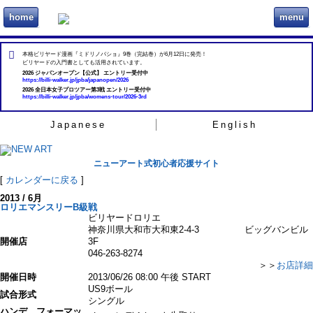
home
menu
ビリヲカ
本格ビリヤード漫画『ミドリノバショ』9巻（完結巻）が6月12日に発売！
ビリヤードの入門書としても活用されています。
2026 ジャパンオープン【公式】 エントリー受付中
https://billi-walker.jp/jpba/japanopen/2026
2026 全日本女子プロツアー第3戦 エントリー受付中
https://billi-walker.jp/jpba/womens-tour/2026-3rd
Japanese
English
ニューアート式初心者応援サイト
[
カレンダーに戻る
]
2013 / 6月
ロリエマンスリーB級戦
ビリヤードロリエ
神奈川県大和市大和東2-4-3 ビッグバンビル
開催店
3F
046-263-8274
＞＞
お店詳細
開催日時
2013/06/26 08:00 午後 START
US9ボール
試合形式
シングル
ハンデ、フォーマッ