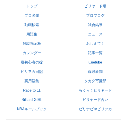
トップ
ビリヤード場
プロ名鑑
プロブログ
動画検索
試合結果
用語集
ニュース
雑談掲示板
おしえて！
カレンダー
記事一覧
脱初心者の掟
Cuetube
ビリヲカ日記
虚球新聞
裏用語集
タカタ写撞部
Race to 11
らくらくビリヤード
Billiard GIRL
ビリヤード占い
NBAルールブック
ビリナビ＠ビリヲカ