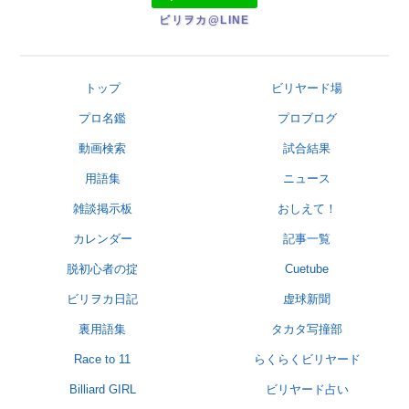
ビリヲカ@LINE
トップ
ビリヤード場
プロ名鑑
プロブログ
動画検索
試合結果
用語集
ニュース
雑談掲示板
おしえて！
カレンダー
記事一覧
脱初心者の掟
Cuetube
ビリヲカ日記
虚球新聞
裏用語集
タカタ写撞部
Race to 11
らくらくビリヤード
Billiard GIRL
ビリヤード占い