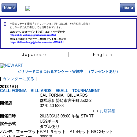
home
menu
ビリヲカ
本格ビリヤード漫画『ミドリノバショ』9巻（完結巻）が6月12日に発売！
ビリヤードの入門書としても活用されています。
2026 ジャパンオープン【公式】 エントリー受付中
https://billi-walker.jp/jpba/japanopen/2026
2026 全日本女子プロツアー第3戦 エントリー受付中
https://billi-walker.jp/jpba/womens-tour/2026-3rd
Japanese
English
ビリヤードにまつわるアンケート実施中！（プレゼントあり）
[
カレンダーに戻る
]
2013 / 6月
CALLIFORNIA BILLIARDS 9BALL TOURNAMENT
CALIFORNIA BILLIARDS
群馬県伊勢崎市宮子町3502-2
開催店
0270-40-5388
＞＞
お店詳細
開催日時
2013/06/13 08:00 午後 START
US9ボール
試合形式
ダブルあり
ハンデ、フォーマット
P/A1-５セット A1-4セット B/C-3セット
エントリーフィー
2000円